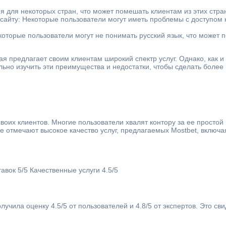
 для некоторых стран, что может помешать клиентам из этих стран
сайту: Некоторые пользователи могут иметь проблемы с доступом к
которые пользователи могут не понимать русский язык, что может 
ая предлагает своим клиентам широкий спектр услуг. Однако, как и
льно изучить эти преимущества и недостатки, чтобы сделать бол
воих клиентов. Многие пользователи хвалят контору за ее простой
е отмечают высокое качество услуг, предлагаемых Mostbet, включая
тавок
5/5
Качественные услуги
4.5/5
лучила оценку 4.5/5 от пользователей и 4.8/5 от экспертов. Это св