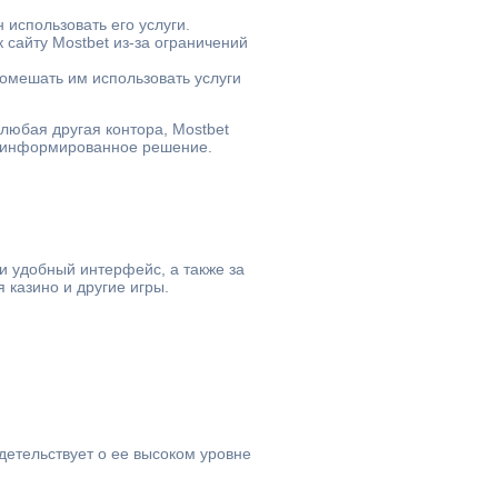
 использовать его услуги.
 сайту Mostbet из-за ограничений
помешать им использовать услуги
 любая другая контора, Mostbet
ее информированное решение.
 и удобный интерфейс, а также за
 казино и другие игры.
идетельствует о ее высоком уровне