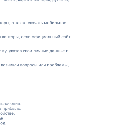
торы, а также скачать мобильное
ам конторы, если официальный сайт
рму, указав свои личные данные и
с возникли вопросы или проблемы,
азвлечения.
ю прибыль.
ойстве.
ан.
од.