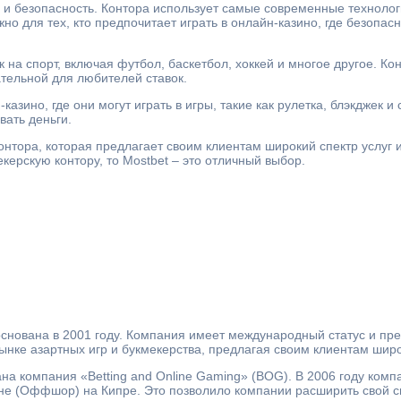
ь и безопасность. Контора использует самые современные технолог
о для тех, кто предпочитает играть в онлайн-казино, где безопас
 на спорт, включая футбол, баскетбол, хоккей и многое другое. Ко
ательной для любителей ставок.
азино, где они могут играть в игры, такие как рулетка, блэкджек и 
вать деньги.
онтора, которая предлагает своим клиентам широкий спектр услуг 
ерскую контору, то Mostbet – это отличный выбор.
основана в 2001 году. Компания имеет международный статус и пред
рынке азартных игр и букмекерства, предлагая своим клиентам широ
вана компания «Betting and Online Gaming» (BOG). В 2006 году ко
не (Оффшор) на Кипре. Это позволило компании расширить свой спе