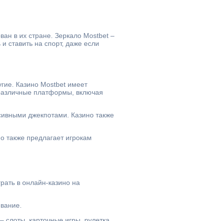
ван в их стране. Зеркало Mostbet –
и ставить на спорт, даже если
угие. Казино Mostbet имеет
я различные платформы, включая
ессивными джекпотами. Казино также
но также предлагает игрокам
рать в онлайн-казино на
ивание.
– слоты, карточные игры, рулетка,