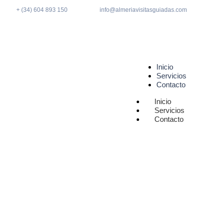
+ (34) 604 893 150
info@almeriavisitasguiadas.com
Inicio
Servicios
Contacto
Inicio
Servicios
Contacto