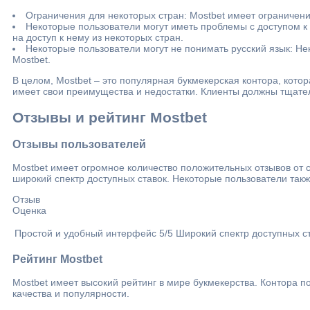
Ограничения для некоторых стран: Mostbet имеет ограничения
Некоторые пользователи могут иметь проблемы с доступом к 
на доступ к нему из некоторых стран.
Некоторые пользователи могут не понимать русский язык: Не
Mostbet.
В целом, Mostbet – это популярная букмекерская контора, котор
имеет свои преимущества и недостатки. Клиенты должны тщате
Отзывы и рейтинг Mostbet
Отзывы пользователей
Mostbet имеет огромное количество положительных отзывов от с
широкий спектр доступных ставок. Некоторые пользователи такж
Отзыв
Оценка
Простой и удобный интерфейс
5/5
Широкий спектр доступных с
Рейтинг Mostbet
Mostbet имеет высокий рейтинг в мире букмекерства. Контора по
качества и популярности.