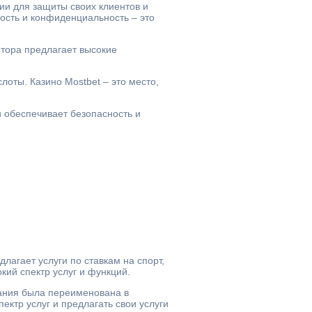
ии для защиты своих клиентов и
ность и конфиденциальность – это
нтора предлагает высокие
слоты. Казино Mostbet – это место,
и обеспечивает безопасность и
лагает услуги по ставкам на спорт,
кий спектр услуг и функций.
мпания была переименована в
ктр услуг и предлагать свои услуги