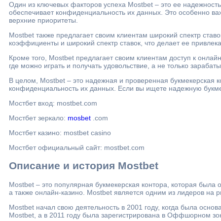
Один из ключевых факторов успеха Mostbet – это ее надежност
обеспечивает конфиденциальность их данных. Это особенно важн
верхние приоритеты.
Mostbet также предлагает своим клиентам широкий спектр ставок
коэффициенты и широкий спектр ставок, что делает ее привлек
Кроме того, Mostbet предлагает своим клиентам доступ к онлайн-к
где можно играть и получать удовольствие, а не только зарабаты
В целом, Mostbet – это надежная и проверенная букмекерская к
конфиденциальность их данных. Если вы ищете надежную букмек
Мостбет вход: mostbet.com
Мостбет зеркало:
mosbet
.com
Мостбет казино: mostbet casino
Мостбет официальный сайт: mostbet.com
Описание и история Mostbet
Mostbet – это популярная букмекерская контора, которая была 
а также онлайн-казино. Mostbet является одним из лидеров на 
Mostbet начал свою деятельность в 2001 году, когда была осно
Mostbet, а в 2011 году была зарегистрирована в Оффшорном зо