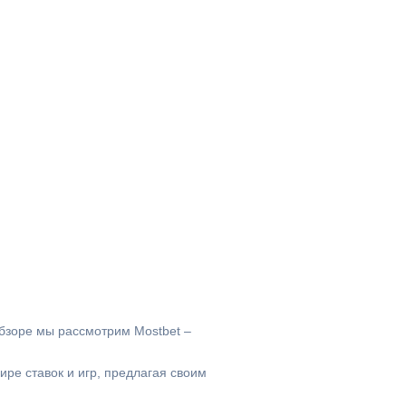
обзоре мы рассмотрим Mostbet –
ире ставок и игр, предлагая своим