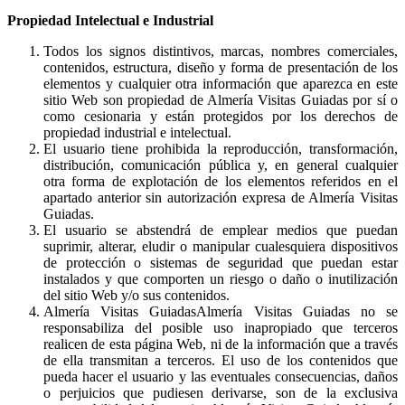
Propiedad Intelectual e Industrial
Todos los signos distintivos, marcas, nombres comerciales,
contenidos, estructura, diseño y forma de presentación de los
elementos y cualquier otra información que aparezca en este
sitio Web son propiedad de Almería Visitas Guiadas por sí o
como cesionaria y están protegidos por los derechos de
propiedad industrial e intelectual.
El usuario tiene prohibida la reproducción, transformación,
distribución, comunicación pública y, en general cualquier
otra forma de explotación de los elementos referidos en el
apartado anterior sin autorización expresa de Almería Visitas
Guiadas.
El usuario se abstendrá de emplear medios que puedan
suprimir, alterar, eludir o manipular cualesquiera dispositivos
de protección o sistemas de seguridad que puedan estar
instalados y que comporten un riesgo o daño o inutilización
del sitio Web y/o sus contenidos.
Almería Visitas GuiadasAlmería Visitas Guiadas no se
responsabiliza del posible uso inapropiado que terceros
realicen de esta página Web, ni de la información que a través
de ella transmitan a terceros. El uso de los contenidos que
pueda hacer el usuario y las eventuales consecuencias, daños
o perjuicios que pudiesen derivarse, son de la exclusiva