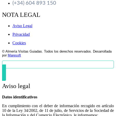
(+34) 604 893 150
NOTA LEGAL
Aviso Legal
Privacidad
Cookies
© Almería Visitas Guiadas. Todos los derechos reservados. Desarrollada
por
Maresoft
Aviso legal
Datos identificativos
En cumplimiento con el deber de información recogido en artículo
10 de la Ley 34/2002, de 11 de julio, de Servicios de la Sociedad de
la Información y del Comercio Electrónico, le informamos: