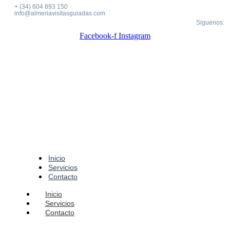
+ (34) 604 893 150
info@almeriavisitasguiadas.com
Siguenos:
Facebook-f
Instagram
Inicio
Servicios
Contacto
Inicio
Servicios
Contacto