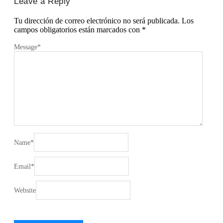
Leave a Reply
Tu dirección de correo electrónico no será publicada.
Los
campos obligatorios están marcados con
*
Message
*
Name
*
Email
*
Website