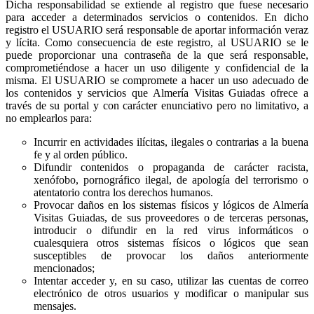
Dicha responsabilidad se extiende al registro que fuese necesario
para acceder a determinados servicios o contenidos. En dicho
registro el USUARIO será responsable de aportar información veraz
y lícita. Como consecuencia de este registro, al USUARIO se le
puede proporcionar una contraseña de la que será responsable,
comprometiéndose a hacer un uso diligente y confidencial de la
misma. El USUARIO se compromete a hacer un uso adecuado de
los contenidos y servicios que Almería Visitas Guiadas ofrece a
través de su portal y con carácter enunciativo pero no limitativo, a
no emplearlos para:
Incurrir en actividades ilícitas, ilegales o contrarias a la buena
fe y al orden público.
Difundir contenidos o propaganda de carácter racista,
xenófobo, pornográfico ilegal, de apología del terrorismo o
atentatorio contra los derechos humanos.
Provocar daños en los sistemas físicos y lógicos de Almería
Visitas Guiadas, de sus proveedores o de terceras personas,
introducir o difundir en la red virus informáticos o
cualesquiera otros sistemas físicos o lógicos que sean
susceptibles de provocar los daños anteriormente
mencionados;
Intentar acceder y, en su caso, utilizar las cuentas de correo
electrónico de otros usuarios y modificar o manipular sus
mensajes.