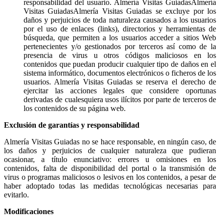
responsabilidad del usuario. Almería Visitas GuiadasAlmería
Visitas GuiadasAlmería Visitas Guiadas se excluye por los
daños y perjuicios de toda naturaleza causados a los usuarios
por el uso de enlaces (links), directorios y herramientas de
búsqueda, que permiten a los usuarios acceder a sitios Web
pertenecientes y/o gestionados por terceros así como de la
presencia de virus u otros códigos maliciosos en los
contenidos que puedan producir cualquier tipo de daños en el
sistema informático, documentos electrónicos o ficheros de los
usuarios. Almería Visitas Guiadas se reserva el derecho de
ejercitar las acciones legales que considere oportunas
derivadas de cualesquiera usos ilícitos por parte de terceros de
los contenidos de su página web.
Exclusión de garantías y responsabilidad
Almería Visitas Guiadas no se hace responsable, en ningún caso, de
los daños y perjuicios de cualquier naturaleza que pudieran
ocasionar, a título enunciativo: errores u omisiones en los
contenidos, falta de disponibilidad del portal o la transmisión de
virus o programas maliciosos o lesivos en los contenidos, a pesar de
haber adoptado todas las medidas tecnológicas necesarias para
evitarlo.
Modificaciones