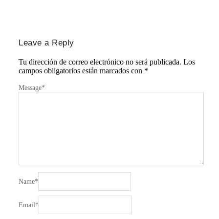
Leave a Reply
Tu dirección de correo electrónico no será publicada.
Los
campos obligatorios están marcados con
*
Message
*
Name
*
Email
*