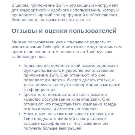
В целом, приложение 1win – это мощный инструмент
для комфортного и удобного использования, который
предлагает широкий спектр функций и обеспечивает
безопасность пользовательских данных.
Отзывы и оценки пользователей
Многие пользователи уже испытывают радость от
использования 1win apk, и их отзывы могут помочь вам
принять решение о том, является ли 1вин лучшим
выбором для вас.
Большинство пользователей высоко оценивают
функциональность и удобство использования
приложения 1win. Они отмечают, что оно
позволяет им легко и быстро делать ставки, а
также получать доступ к информации о матчах и
коэффициентах.
Кроме того, пользователи хвалят высокое
качество обслуживания клиентов 1вин. Они
отмечают, что представители компании всегда
готовы помочь и ответить на вопросы.
Некоторые пользователи также отмечают, что
1вин предлагает широкий спектр ставок и
высокие коэффициенты, что позволяет им
получать больше выигрышей.