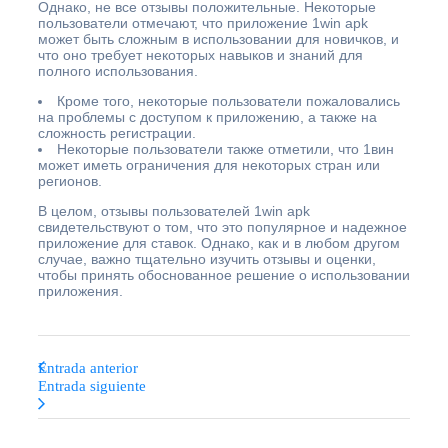
Однако, не все отзывы положительные. Некоторые
пользователи отмечают, что приложение 1win apk
может быть сложным в использовании для новичков, и
что оно требует некоторых навыков и знаний для
полного использования.
Кроме того, некоторые пользователи пожаловались
на проблемы с доступом к приложению, а также на
сложность регистрации.
Некоторые пользователи также отметили, что 1вин
может иметь ограничения для некоторых стран или
регионов.
В целом, отзывы пользователей 1win apk
свидетельствуют о том, что это популярное и надежное
приложение для ставок. Однако, как и в любом другом
случае, важно тщательно изучить отзывы и оценки,
чтобы принять обоснованное решение о использовании
приложения.
Entrada anterior
Entrada siguiente