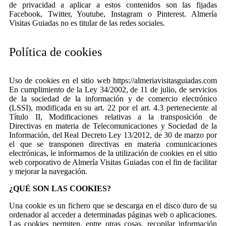
de privacidad a aplicar a estos contenidos son las fijadas
Facebook, Twitter, Youtube, Instagram o Pinterest. Almería
Visitas Guiadas no es titular de las redes sociales.
Política de cookies
Uso de cookies en el sitio web https://almeriavisitasguiadas.com
En cumplimiento de la Ley 34/2002, de 11 de julio, de servicios
de la sociedad de la información y de comercio electrónico
(LSSI), modificada en su art. 22 por el art. 4.3 perteneciente al
Título II, Modificaciones relativas a la transposición de
Directivas en materia de Telecomunicaciones y Sociedad de la
Información, del Real Decreto Ley 13/2012, de 30 de marzo por
el que se transponen directivas en materia comunicaciones
electrónicas, le informamos de la utilización de cookies en el sitio
web corporativo de Almería Visitas Guiadas con el fin de facilitar
y mejorar la navegación.
¿QUÉ SON LAS COOKIES?
Una cookie es un fichero que se descarga en el disco duro de su
ordenador al acceder a determinadas páginas web o aplicaciones.
Las cookies permiten, entre otras cosas, recopilar información