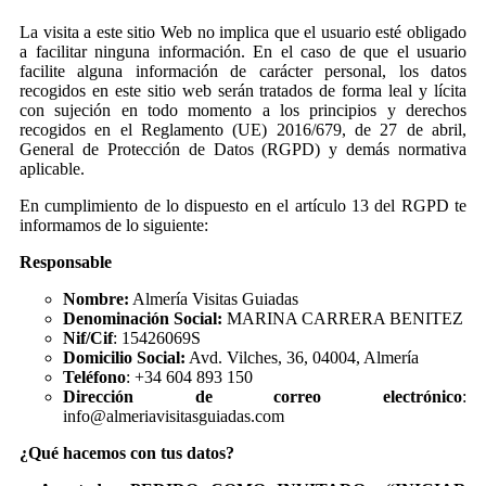
La visita a este sitio Web no implica que el usuario esté obligado
a facilitar ninguna información. En el caso de que el usuario
facilite alguna información de carácter personal, los datos
recogidos en este sitio web serán tratados de forma leal y lícita
con sujeción en todo momento a los principios y derechos
recogidos en el Reglamento (UE) 2016/679, de 27 de abril,
General de Protección de Datos (RGPD) y demás normativa
aplicable.
En cumplimiento de lo dispuesto en el artículo 13 del RGPD te
informamos de lo siguiente:
Responsable
Nombre:
Almería Visitas Guiadas
Denominación Social:
MARINA CARRERA BENITEZ
Nif/Cif
: 15426069S
Domicilio Social:
Avd. Vilches, 36, 04004, Almería
Teléfono
: +34 604 893 150
Dirección de correo electrónico
:
info@almeriavisitasguiadas.com
¿Qué hacemos con tus datos?