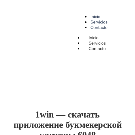
Inicio
Servicios
Contacto
Inicio
Servicios
Contacto
1win — скачать
приложение букмекерской
конторы.6048