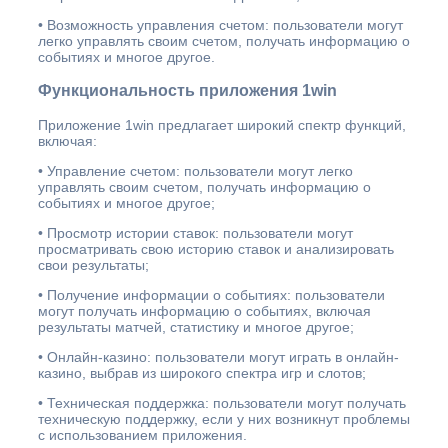
• Возможность управления счетом: пользователи могут
легко управлять своим счетом, получать информацию о
событиях и многое другое.
Функциональность приложения 1win
Приложение 1win предлагает широкий спектр функций,
включая:
• Управление счетом: пользователи могут легко
управлять своим счетом, получать информацию о
событиях и многое другое;
• Просмотр истории ставок: пользователи могут
просматривать свою историю ставок и анализировать
свои результаты;
• Получение информации о событиях: пользователи
могут получать информацию о событиях, включая
результаты матчей, статистику и многое другое;
• Онлайн-казино: пользователи могут играть в онлайн-
казино, выбрав из широкого спектра игр и слотов;
• Техническая поддержка: пользователи могут получать
техническую поддержку, если у них возникнут проблемы
с использованием приложения.