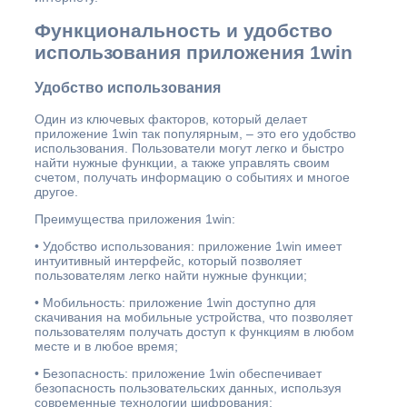
Функциональность и удобство
использования приложения 1win
Удобство использования
Один из ключевых факторов, который делает
приложение 1win так популярным, – это его удобство
использования. Пользователи могут легко и быстро
найти нужные функции, а также управлять своим
счетом, получать информацию о событиях и многое
другое.
Преимущества приложения 1win:
• Удобство использования: приложение 1win имеет
интуитивный интерфейс, который позволяет
пользователям легко найти нужные функции;
• Мобильность: приложение 1win доступно для
скачивания на мобильные устройства, что позволяет
пользователям получать доступ к функциям в любом
месте и в любое время;
• Безопасность: приложение 1win обеспечивает
безопасность пользовательских данных, используя
современные технологии шифрования;