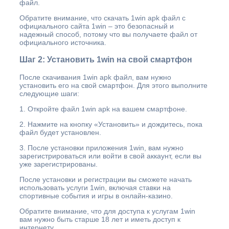
файл.
Обратите внимание, что скачать 1win apk файл с
официального сайта 1win – это безопасный и
надежный способ, потому что вы получаете файл от
официального источника.
Шаг 2: Установить 1win на свой смартфон
После скачивания 1win apk файл, вам нужно
установить его на свой смартфон. Для этого выполните
следующие шаги:
1. Откройте файл 1win apk на вашем смартфоне.
2. Нажмите на кнопку «Установить» и дождитесь, пока
файл будет установлен.
3. После установки приложения 1win, вам нужно
зарегистрироваться или войти в свой аккаунт, если вы
уже зарегистрированы.
После установки и регистрации вы сможете начать
использовать услуги 1win, включая ставки на
спортивные события и игры в онлайн-казино.
Обратите внимание, что для доступа к услугам 1win
вам нужно быть старше 18 лет и иметь доступ к
интернету.