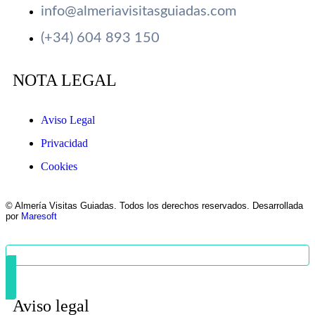
info@almeriavisitasguiadas.com
(+34) 604 893 150
NOTA LEGAL
Aviso Legal
Privacidad
Cookies
© Almería Visitas Guiadas. Todos los derechos reservados. Desarrollada
por
Maresoft
Aviso legal