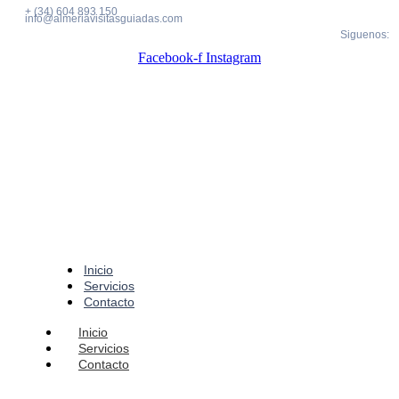
+ (34) 604 893 150
info@almeriavisitasguiadas.com
Siguenos:
Facebook-f
Instagram
Inicio
Servicios
Contacto
Inicio
Servicios
Contacto