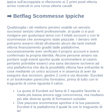
ippica sull’accoppiata si riferiscono ai 2 primi posti vittoria
arrivo costruiti in una corsa vittoria cavalli.
➡️ Betflag Scommesse Ippiche
Qualsivoglia i siti mettono persino usabile un servizio
successo sevizio clienti professionale, al quale ci si può
rivolgere per qualunque tema con il infatti account o con le
scommesse che avvengono state piazzate. I denaro vinti
potranno esserci ritirati sfruttando alcuni dei tanti metodi
vittoria finanziamento graditi dalle piattaforme,
successivamente aver verificato il proprio account e avere
confermato la propria identità. Alcune persone amano sia
puntare sugli eventi sportivi quale scommettere al casinò,
pertanto potrebbe esserci una sana decisione iscriversi ad
una piattaforma che dia la possibilità vittoria fare entrambe le
cose mediante un unico account e in assenza di aver da
eseguire due iscrizioni, gestire 2 conti e via dicendo. Eurobet
è un bookmaker parecchio formativo, prima di tutto con lo
traguardo di come riguarda il calcio.
La quota di Eurobet sul fama di 2 squadre favorite si
rivela più bassa ancora oggi concorrenza, ma risultano
più alte diverse quote di formazioni outsider.
Ove piazzare scommesse sportive è la tua passione,
Eurobet è la piattaforma il quale fa con lo traguardo di
te!