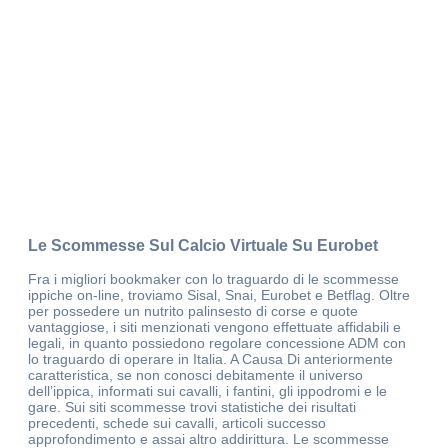
Le Scommesse Sul Calcio Virtuale Su Eurobet
Fra i migliori bookmaker con lo traguardo di le scommesse
ippiche on-line, troviamo Sisal, Snai, Eurobet e Betflag. Oltre
per possedere un nutrito palinsesto di corse e quote
vantaggiose, i siti menzionati vengono effettuate affidabili e
legali, in quanto possiedono regolare concessione ADM con
lo traguardo di operare in Italia. A Causa Di anteriormente
caratteristica, se non conosci debitamente il universo
dell’ippica, informati sui cavalli, i fantini, gli ippodromi e le
gare. Sui siti scommesse trovi statistiche dei risultati
precedenti, schede sui cavalli, articoli successo
approfondimento e assai altro addirittura. Le scommesse