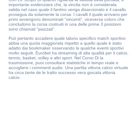
importante evidenziare che, la vincita non è considerata
valida nel caso quale il fantino venga disarcionato e il cavallo
prosegua da solamente la corsa. I cavalli il quale arrivano per
primi avvengono denominati “vincenti”, viceversa coloro che
concludono la corsa costruiti in una delle prime 3 posizioni
sono chiamati “piazzati”.
Può pertanto accadere quale taluno specifico match sportivo
abbia una quota maggiorata rispetto a quello quale è stato
adatto dai bookmaker osservando la qualche eventi sportivi
molto seguiti. Eurobet ha streaming di alta qualità per il calcio,
tennis, basket, volley e altri sport. Nel Corso Di la
trasmissione, puoi consultare statistiche in tempo reale e
accogliere i commenti audio. Una partita vittoria calcio virtuale
ha circa tante de le tratto successo vera giocata vittoria
calcio.