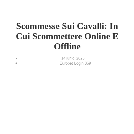
Scommesse Sui Cavalli: In
Cui Scommettere Online E
Offline
14 junio, 2025
Eurobet Login 869
-