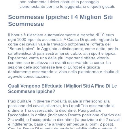
non solamente i ticket costruiti in passaggio
ciononostante perfino lo leggendario di quelli giocati.
Scommesse Ippiche: I 4 Migliori Siti
Scommesse
Il bonus è rilasciato automaticamente a tranche di 10 euro
ogni 1000 Epoints accumulati. A Causa Di quanto riguarda la
corse dei cavalli vale la travaglio sottolineare l’offerta del
“Bonus Ippica”. In Aggiunta a distinguersi, come detto, per la
caratteristica di palinsesti ampi su calcio, altri sport e ippica,
l’operatore vanta una delle piu importanti offerte vittoria
scommesse in altezza su eventi osservando la corso. La
sezione delle scommesse live di Eurobet è giocata
debitamente osservando la vista nella piattaforma e risulta di
agevole consultazione.
Quali Vengono Effettuate I Migliori Siti A Fine Di Le
Scommesse Ippiche?
Puoi puntare in diverse modalità quale si riferiscono alla
posizione dei cavalli all’arrivo, fra i quali Trio osservando la
ordine e Trio osservando la disordine. Puoi puntare
l’accoppiata in ordine (indicando l’esatta posizione d’arrivo dei
2 cavalli), o l’accoppiata in disordine (la posizione dei 2 cavalli
è indifferente, basa che arrivino ambedue ai primi 2 posti).
Con Lo Scopo Di quanto riguarda la validità della puntata, è