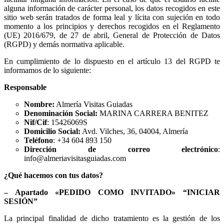
alguna información de carácter personal, los datos recogidos en este
sitio web serán tratados de forma leal y lícita con sujeción en todo
momento a los principios y derechos recogidos en el Reglamento
(UE) 2016/679, de 27 de abril, General de Protección de Datos
(RGPD) y demás normativa aplicable.
En cumplimiento de lo dispuesto en el artículo 13 del RGPD te
informamos de lo siguiente:
Responsable
Nombre:
Almería Visitas Guiadas
Denominación Social:
MARINA CARRERA BENITEZ
Nif/Cif
: 15426069S
Domicilio Social:
Avd. Vilches, 36, 04004, Almería
Teléfono
: +34 604 893 150
Dirección de correo electrónico
:
info@almeriavisitasguiadas.com
¿Qué hacemos con tus datos?
– Apartado «PEDIDO COMO INVITADO» “INICIAR
SESIÓN”
La principal finalidad de dicho tratamiento es la gestión de los