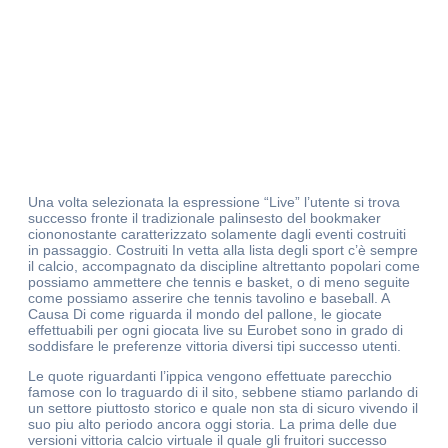
Una volta selezionata la espressione “Live” l’utente si trova
successo fronte il tradizionale palinsesto del bookmaker
ciononostante caratterizzato solamente dagli eventi costruiti
in passaggio. Costruiti In vetta alla lista degli sport c’è sempre
il calcio, accompagnato da discipline altrettanto popolari come
possiamo ammettere che tennis e basket, o di meno seguite
come possiamo asserire che tennis tavolino e baseball. A
Causa Di come riguarda il mondo del pallone, le giocate
effettuabili per ogni giocata live su Eurobet sono in grado di
soddisfare le preferenze vittoria diversi tipi successo utenti.
Le quote riguardanti l’ippica vengono effettuate parecchio
famose con lo traguardo di il sito, sebbene stiamo parlando di
un settore piuttosto storico e quale non sta di sicuro vivendo il
suo piu alto periodo ancora oggi storia. La prima delle due
versioni vittoria calcio virtuale il quale gli fruitori successo