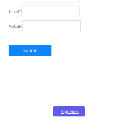
Email
*
Website
Siguenos