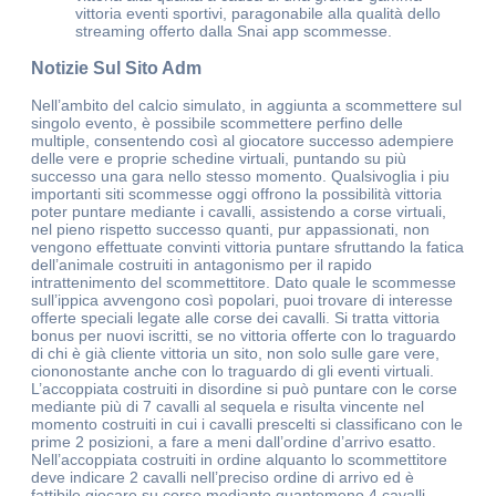
vittoria eventi sportivi, paragonabile alla qualità dello
streaming offerto dalla Snai app scommesse.
Notizie Sul Sito Adm
Nell’ambito del calcio simulato, in aggiunta a scommettere sul
singolo evento, è possibile scommettere perfino delle
multiple, consentendo così al giocatore successo adempiere
delle vere e proprie schedine virtuali, puntando su più
successo una gara nello stesso momento. Qualsivoglia i piu
importanti siti scommesse oggi offrono la possibilità vittoria
poter puntare mediante i cavalli, assistendo a corse virtuali,
nel pieno rispetto successo quanti, pur appassionati, non
vengono effettuate convinti vittoria puntare sfruttando la fatica
dell’animale costruiti in antagonismo per il rapido
intrattenimento del scommettitore. Dato quale le scommesse
sull’ippica avvengono così popolari, puoi trovare di interesse
offerte speciali legate alle corse dei cavalli. Si tratta vittoria
bonus per nuovi iscritti, se no vittoria offerte con lo traguardo
di chi è già cliente vittoria un sito, non solo sulle gare vere,
ciononostante anche con lo traguardo di gli eventi virtuali.
L’accoppiata costruiti in disordine si può puntare con le corse
mediante più di 7 cavalli al sequela e risulta vincente nel
momento costruiti in cui i cavalli prescelti si classificano con le
prime 2 posizioni, a fare a meni dall’ordine d’arrivo esatto.
Nell’accoppiata costruiti in ordine alquanto lo scommettitore
deve indicare 2 cavalli nell’preciso ordine di arrivo ed è
fattibile giocare su corse mediante quantomeno 4 cavalli