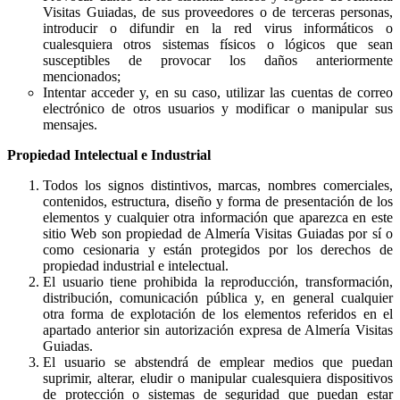
Visitas Guiadas, de sus proveedores o de terceras personas,
introducir o difundir en la red virus informáticos o
cualesquiera otros sistemas físicos o lógicos que sean
susceptibles de provocar los daños anteriormente
mencionados;
Intentar acceder y, en su caso, utilizar las cuentas de correo
electrónico de otros usuarios y modificar o manipular sus
mensajes.
Propiedad Intelectual e Industrial
Todos los signos distintivos, marcas, nombres comerciales,
contenidos, estructura, diseño y forma de presentación de los
elementos y cualquier otra información que aparezca en este
sitio Web son propiedad de Almería Visitas Guiadas por sí o
como cesionaria y están protegidos por los derechos de
propiedad industrial e intelectual.
El usuario tiene prohibida la reproducción, transformación,
distribución, comunicación pública y, en general cualquier
otra forma de explotación de los elementos referidos en el
apartado anterior sin autorización expresa de Almería Visitas
Guiadas.
El usuario se abstendrá de emplear medios que puedan
suprimir, alterar, eludir o manipular cualesquiera dispositivos
de protección o sistemas de seguridad que puedan estar