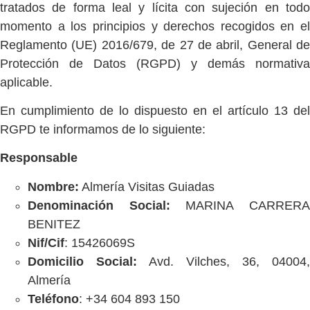
tratados de forma leal y lícita con sujeción en todo
momento a los principios y derechos recogidos en el
Reglamento (UE) 2016/679, de 27 de abril, General de
Protección de Datos (RGPD) y demás normativa
aplicable.
En cumplimiento de lo dispuesto en el artículo 13 del
RGPD te informamos de lo siguiente:
Responsable
Nombre:
Almería Visitas Guiadas
Denominación Social:
MARINA CARRER
BENITEZ
Nif/Cif
: 15426069S
Domicilio Social:
Avd. Vilches, 36, 04004,
Almería
Teléfono
: +34 604 893 150