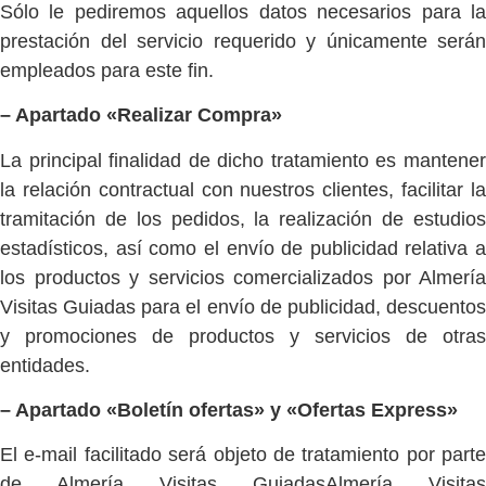
Sólo le pediremos aquellos datos necesarios para la
prestación del servicio requerido y únicamente serán
empleados para este fin.
– Apartado «Realizar Compra»
La principal finalidad de dicho tratamiento es mantener
la relación contractual con nuestros clientes, facilitar la
tramitación de los pedidos, la realización de estudios
estadísticos, así como el envío de publicidad relativa a
los productos y servicios comercializados por Almería
Visitas Guiadas para el envío de publicidad, descuentos
y promociones de productos y servicios de otras
entidades.
– Apartado «Boletín ofertas» y «Ofertas Express»
El e-mail facilitado será objeto de tratamiento por parte
de Almería Visitas GuiadasAlmería Visitas