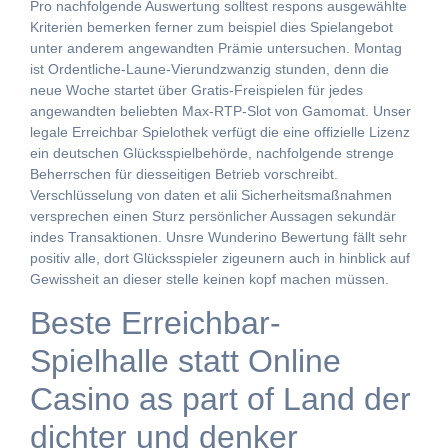
Pro nachfolgende Auswertung solltest respons ausgewählte
Kriterien bemerken ferner zum beispiel dies Spielangebot
unter anderem angewandten Prämie untersuchen. Montag
ist Ordentliche-Laune-Vierundzwanzig stunden, denn die
neue Woche startet über Gratis-Freispielen für jedes
angewandten beliebten Max-RTP-Slot von Gamomat. Unser
legale Erreichbar Spielothek verfügt die eine offizielle Lizenz
ein deutschen Glücksspielbehörde, nachfolgende strenge
Beherrschen für diesseitigen Betrieb vorschreibt.
Verschlüsselung von daten et alii Sicherheitsmaßnahmen
versprechen einen Sturz persönlicher Aussagen sekundär
indes Transaktionen. Unsre Wunderino Bewertung fällt sehr
positiv alle, dort Glücksspieler zigeunern auch in hinblick auf
Gewissheit an dieser stelle keinen kopf machen müssen.
Beste Erreichbar-
Spielhalle statt Online
Casino as part of Land der
dichter und denker