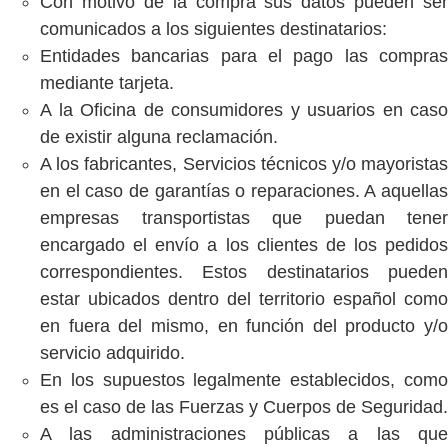
Con motivo de la compra sus datos pueden ser
comunicados a los siguientes destinatarios:
Entidades bancarias para el pago las compras
mediante tarjeta.
A la Oficina de consumidores y usuarios en caso
de existir alguna reclamación.
A los fabricantes, Servicios técnicos y/o mayoristas
en el caso de garantías o reparaciones. A aquellas
empresas transportistas que puedan tener
encargado el envío a los clientes de los pedidos
correspondientes. Estos destinatarios pueden
estar ubicados dentro del territorio español como
en fuera del mismo, en función del producto y/o
servicio adquirido.
En los supuestos legalmente establecidos, como
es el caso de las Fuerzas y Cuerpos de Seguridad.
A las administraciones públicas a las que