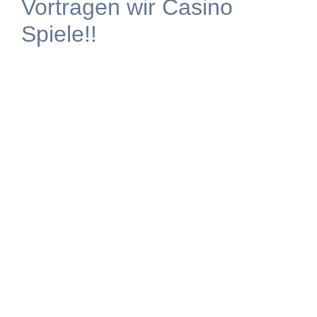
Vortragen wir Casino
Spiele!!