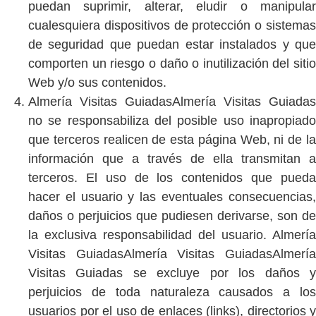
puedan suprimir, alterar, eludir o manipular
cualesquiera dispositivos de protección o sistemas
de seguridad que puedan estar instalados y que
comporten un riesgo o daño o inutilización del sitio
Web y/o sus contenidos.
Almería Visitas GuiadasAlmería Visitas Guiadas
no se responsabiliza del posible uso inapropiado
que terceros realicen de esta página Web, ni de la
información que a través de ella transmitan a
terceros. El uso de los contenidos que pueda
hacer el usuario y las eventuales consecuencias,
daños o perjuicios que pudiesen derivarse, son de
la exclusiva responsabilidad del usuario. Almería
Visitas GuiadasAlmería Visitas GuiadasAlmería
Visitas Guiadas se excluye por los daños y
perjuicios de toda naturaleza causados a los
usuarios por el uso de enlaces (links), directorios y