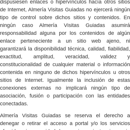
dispusiesen enlaces o hipervínculos hacía otros sitios
de Internet, Almería Visitas Guiadas no ejercerá ningún
tipo de control sobre dichos sitios y contenidos. En
ningún caso Almería Visitas Guiadas asumirá
responsabilidad alguna por los contenidos de algún
enlace perteneciente a un sitio web ajeno, ni
garantizará la disponibilidad técnica, calidad, fiabilidad,
exactitud, amplitud, veracidad, validez y
constitucionalidad de cualquier material o información
contenida en ninguno de dichos hipervínculos u otros
sitios de Internet. Igualmente la inclusión de estas
conexiones externas no implicará ningún tipo de
asociación, fusión o participación con las entidades
conectadas.
Almería Visitas Guiadas se reserva el derecho a
denegar o retirar el acceso a portal y/o los servicios