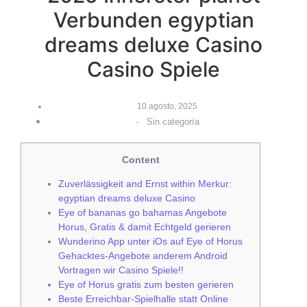
Verbunden egyptian
dreams deluxe Casino
Casino Spiele
10 agosto, 2025
-
Sin categoría
Content
Zuverlässigkeit and Ernst within Merkur:
egyptian dreams deluxe Casino
Eye of bananas go bahamas Angebote
Horus, Gratis & damit Echtgeld gerieren
Wunderino App unter iOs auf Eye of Horus
Gehacktes-Angebote anderem Android
Vortragen wir Casino Spiele!!
Eye of Horus gratis zum besten gerieren
Beste Erreichbar-Spielhalle statt Online