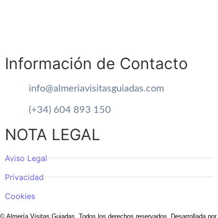
Información de Contacto
info@almeriavisitasguiadas.com
(+34) 604 893 150
NOTA LEGAL
Aviso Legal
Privacidad
Cookies
© Almería Visitas Guiadas. Todos los derechos reservados. Desarrollada por