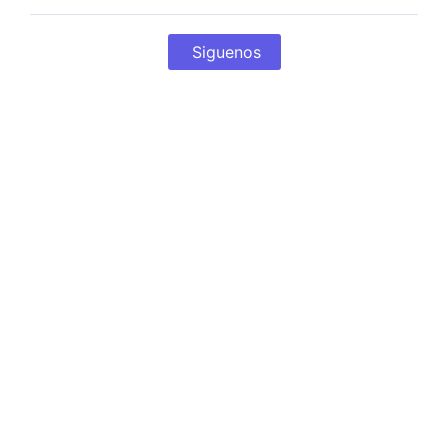
Siguenos