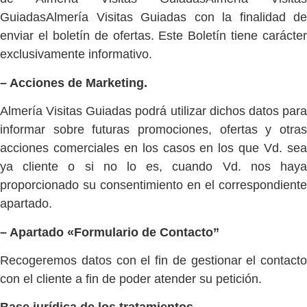
GuiadasAlmería Visitas Guiadas con la finalidad de
enviar el boletín de ofertas. Este Boletín tiene carácter
exclusivamente informativo.
– Acciones de Marketing.
Almería Visitas Guiadas podrá utilizar dichos datos para
informar sobre futuras promociones, ofertas y otras
acciones comerciales en los casos en los que Vd. sea
ya cliente o si no lo es, cuando Vd. nos haya
proporcionado su consentimiento en el correspondiente
apartado.
– Apartado «Formulario de Contacto”
Recogeremos datos con el fin de gestionar el contacto
con el cliente a fin de poder atender su petición.