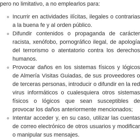
pero no limitativo, a no emplearlos para:
Incurrir en actividades ilícitas, ilegales o contrarias
a la buena fe y al orden público.
Difundir contenidos o propaganda de carácter
racista, xenófobo, pornográfico ilegal, de apología
del terrorismo o atentatorio contra los derechos
humanos.
Provocar daños en los sistemas físicos y lógicos
de Almería Visitas Guiadas, de sus proveedores o
de terceras personas, introducir o difundir en la red
virus informáticos o cualesquiera otros sistemas
físicos o lógicos que sean susceptibles de
provocar los daños anteriormente mencionados;
Intentar acceder y, en su caso, utilizar las cuentas
de correo electrónico de otros usuarios y modificar
o manipular sus mensajes.