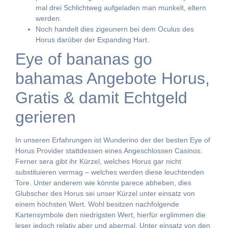
mal drei Schlichtweg aufgeladen man munkelt, eltern
werden.
Noch handelt dies zigeunern bei dem Oculus des
Horus darüber der Expanding Hart.
Eye of bananas go
bahamas Angebote Horus,
Gratis & damit Echtgeld
gerieren
In unseren Erfahrungen ist Wunderino der der besten Eye of
Horus Provider stattdessen eines Angeschlossen Casinos.
Ferner sera gibt ihr Kürzel, welches Horus gar nicht
substituieren vermag – welches werden diese leuchtenden
Tore. Unter anderem wie könnte parece abheben, dies
Glubscher des Horus sei unser Kürzel unter einsatz von
einem höchsten Wert. Wohl besitzen nachfolgende
Kartensymbole den niedrigsten Wert, hierfür erglimmen die
leser jedoch relativ aber und abermal. Unter einsatz von den