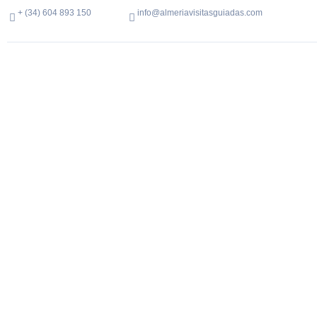
+ (34) 604 893 150
info@almeriavisitasguiadas.com