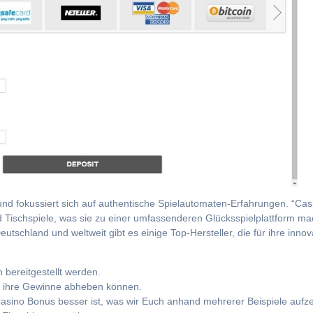
l und fokussiert sich auf authentische Spielautomaten-Erfahrungen. “Ca
nd Tischspiele, was sie zu einer umfassenderen Glücksspielplattform mac
eutschland und weltweit gibt es einige Top-Hersteller, die für ihre inn
 bereitgestellt werden.
ie ihre Gewinne abheben können.
Casino Bonus besser ist, was wir Euch anhand mehrerer Beispiele aufz