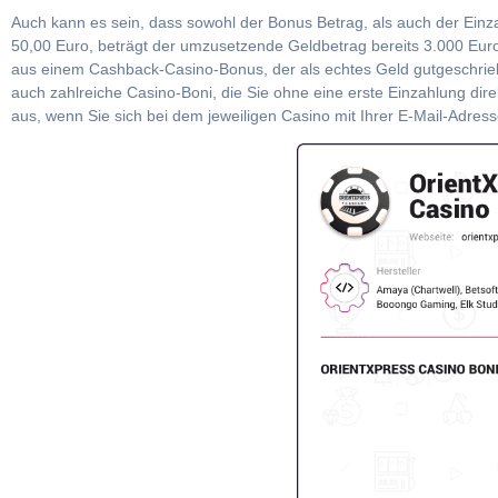
Auch kann es sein, dass sowohl der Bonus Betrag, als auch der Ein
50,00 Euro, beträgt der umzusetzende Geldbetrag bereits 3.000 Eur
aus einem Cashback-Casino-Bonus, der als echtes Geld gutgeschrieb
auch zahlreiche Casino-Boni, die Sie ohne eine erste Einzahlung dir
aus, wenn Sie sich bei dem jeweiligen Casino mit Ihrer E-Mail-Adress