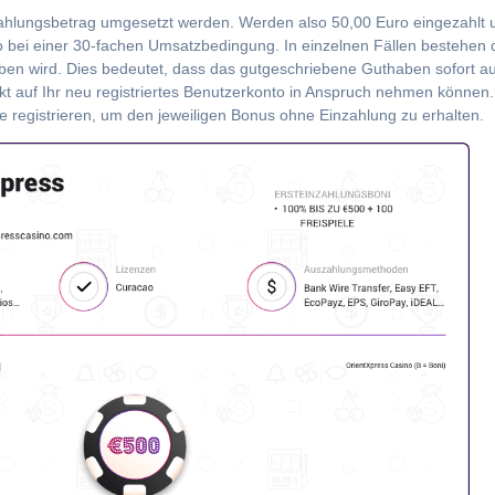
zahlungsbetrag umgesetzt werden. Werden also 50,00 Euro eingezahlt u
o bei einer 30-fachen Umsatzbedingung. In einzelnen Fällen bestehen
en wird. Dies bedeutet, dass das gutgeschriebene Guthaben sofort au
ekt auf Ihr neu registriertes Benutzerkonto in Anspruch nehmen können.
e registrieren, um den jeweiligen Bonus ohne Einzahlung zu erhalten.