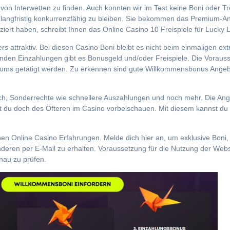
 von Interwetten zu finden. Auch konnten wir im Test keine Boni ode
m langfristig konkurrenzfähig zu bleiben. Sie bekommen das Premium-A
iziert haben, schreibt Ihnen das Online Casino 10 Freispiele für Lucky
rs attraktiv. Bei diesen Casino Boni bleibt es nicht beim einmaligen e
genden Einzahlungen gibt es Bonusgeld und/oder Freispiele. Die Vorauss
s getätigt werden. Zu erkennen sind gute Willkommensbonus Angebot
eich, Sonderrechte wie schnellere Auszahlungen und noch mehr. Die Ang
lltest du doch des Öfteren im Casino vorbeischauen. Mit diesem kannst d
ichen Online Casino Erfahrungen. Melde dich hier an, um exklusive Bon
deren per E-Mail zu erhalten. Voraussetzung für die Nutzung der Webs
enau zu prüfen.