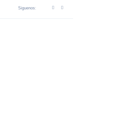
Siguenos: