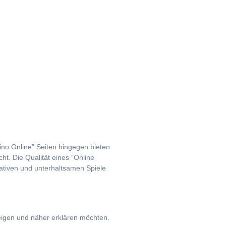
sino Online” Seiten hingegen bieten
ht. Die Qualität eines “Online
ovativen und unterhaltsamen Spiele
eigen und näher erklären möchten.