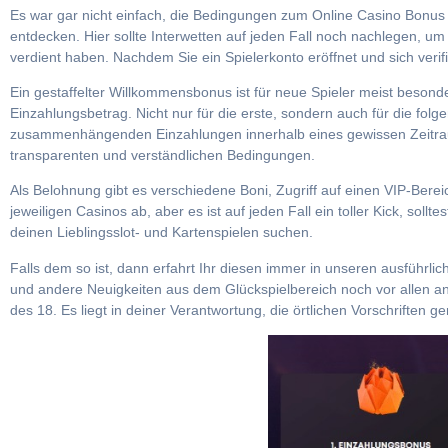
Es war gar nicht einfach, die Bedingungen zum Online Casino Bonus
entdecken. Hier sollte Interwetten auf jeden Fall noch nachlegen, u
verdient haben. Nachdem Sie ein Spielerkonto eröffnet und sich verif
Ein gestaffelter Willkommensbonus ist für neue Spieler meist besonde
Einzahlungsbetrag. Nicht nur für die erste, sondern auch für die fol
zusammenhängenden Einzahlungen innerhalb eines gewissen Zeitraum
transparenten und verständlichen Bedingungen.
Als Belohnung gibt es verschiedene Boni, Zugriff auf einen VIP-Ber
jeweiligen Casinos ab, aber es ist auf jeden Fall ein toller Kick, so
deinen Lieblingsslot- und Kartenspielen suchen.
Falls dem so ist, dann erfahrt Ihr diesen immer in unseren ausführl
und andere Neuigkeiten aus dem Glückspielbereich noch vor allen an
des 18. Es liegt in deiner Verantwortung, die örtlichen Vorschriften g