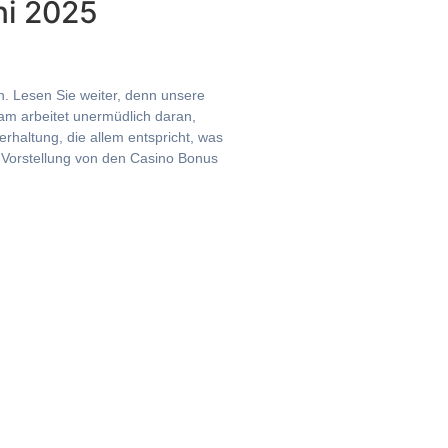
ni 2025
n. Lesen Sie weiter, denn unsere
am arbeitet unermüdlich daran,
rhaltung, die allem entspricht, was
 Vorstellung von den Casino Bonus