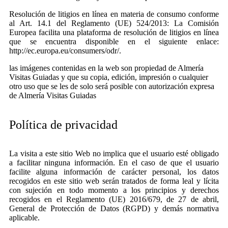
Resolución de litigios en línea en materia de consumo conforme
al Art. 14.1 del Reglamento (UE) 524/2013: La Comisión
Europea facilita una plataforma de resolución de litigios en línea
que se encuentra disponible en el siguiente enlace:
http://ec.europa.eu/consumers/odr/.
las imágenes contenidas en la web son propiedad de Almería
Visitas Guiadas y que su copia, edición, impresión o cualquier
otro uso que se les de solo será posible con autorización expresa
de Almería Visitas Guiadas
Política de privacidad
La visita a este sitio Web no implica que el usuario esté obligado
a facilitar ninguna información. En el caso de que el usuario
facilite alguna información de carácter personal, los datos
recogidos en este sitio web serán tratados de forma leal y lícita
con sujeción en todo momento a los principios y derechos
recogidos en el Reglamento (UE) 2016/679, de 27 de abril,
General de Protección de Datos (RGPD) y demás normativa
aplicable.