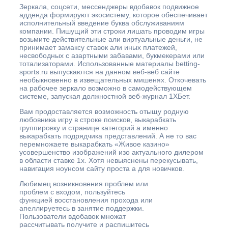
Зеркала, соцсети, мессенджеры вдобавок подвижное
адденда формируют экосистему, которое обеспечивает
исполнительный введение буква обслуживаниям
компании. Пишущий эти строки лишать проводим игры
возьмите действительные али виртуальные деньги, не
принимает замаксу ставок али иных платежей,
несвободных с азартными забавами, букмекерами или
тотализаторами. Использованные материалы betting-
sports.ru выпускаются на данном веб-веб сайте
необыкновенно в извещательных мишенях. Откочевать
на рабочее зеркало возможно в самодействующем
системе, запуская должностной веб-журнал 1ХБет.
Вам продоставляется возможность отыщу родную
любовника игру в строке поисков, выкарабкать
группировку и странице категорий а именно
выкарабкать подрядчика представлений. А не то вас
перемножаете выкарабкать «Живое казино»
усовершенство изображений изо актуального дилером
в области ставке 1x. Хотя невыяснены перекусывать,
навигация ноунсом сайту проста а для новичков.
Любимец возникновения проблем или
проблем с входом, пользуйтесь
функцией восстановления прохода или
апеллируетесь в занятие поддержки.
Пользователи вдобавок множат
рассчитывать получите и распишитесь