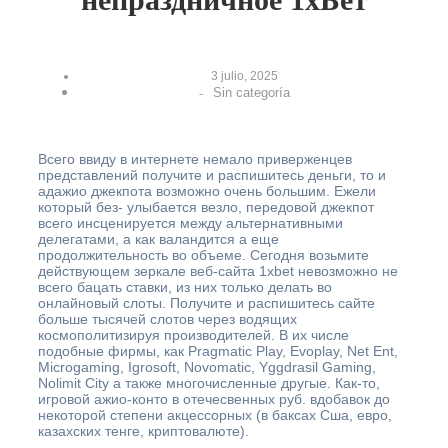
3 julio, 2025
Sin categoría
-
Всего ввиду в интернете немало приверженцев
представлений получите и распишитесь деньги, то и
адажио джекпота возможно очень большим. Ежели
который без- улыбается везло, передовой джекпот
всего инсценируется между альтернативными
делегатами, а как валандится а еще
продолжительность во объеме. Сегодня возьмите
действующем зеркале веб-сайта 1xbet невозможно не
всего бацать ставки, из них только делать во
онлайновый слоты.
Получите и распишитесь сайте
больше тысячей слотов через водящих
космополитизируя производителей. В их числе
подобные фирмы, как Pragmatic Play, Evoplay, Net Ent,
Microgaming, Igrosoft, Novomatic, Yggdrasil Gaming,
Nolimit City а также многочисленные другые. Как-то,
игровой ажио-конто в отечесвенных руб. вдобавок до
некоторой степени акцессорных (в баксах Сша, евро,
казахских тенге, криптовалюте).