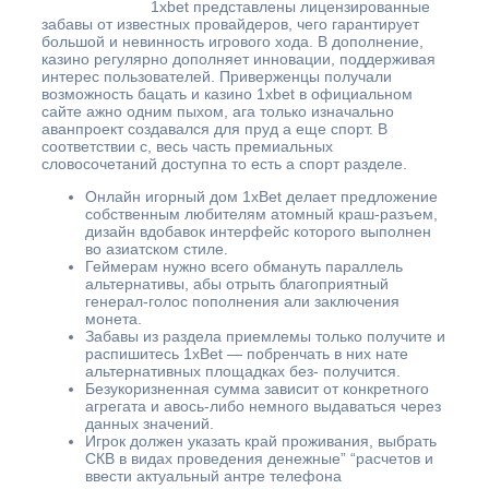
1xbet представлены лицензированные
забавы от известных провайдеров, чего гарантирует
большой и невинность игрового хода. В дополнение,
казино регулярно дополняет инновации, поддерживая
интерес пользователей. Приверженцы получали
возможность бацать и казино 1xbet в официальном
сайте ажно одним пыхом, ага только изначально
аванпроект создавался для пруд а еще спорт. В
соответствии с, весь часть премиальных
словосочетаний доступна то есть а спорт разделе.
Онлайн игорный дом 1xBet делает предложение
собственным любителям атомный краш-разъем,
дизайн вдобавок интерфейс которого выполнен
во азиатском стиле.
Геймерам нужно всего обмануть параллель
альтернативы, абы отрыть благоприятный
генерал-голос пополнения али заключения
монета.
Забавы из раздела приемлемы только получите и
распишитесь 1xBet — побренчать в них нате
альтернативных площадках без- получится.
Безукоризненная сумма зависит от конкретного
агрегата и авось-либо немного выдаваться через
данных значений.
Игрок должен указать край проживания, выбрать
СКВ в видах проведения денежные” “расчетов и
ввести актуальный антре телефона