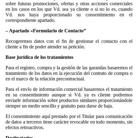
sobre futuras promociones, ofertas y otras acciones comerciales
en los casos en los que Vd. sea ya cliente o si no lo es, cuando
Vd. nos haya proporcionado su consentimiento en el
correspondiente apartado.
– Apartado «Formulario de Contacto”
Recogeremos datos con el fin de gestionar el contacto con el
cliente a fin de poder atender su petición.
Base jurídica de los tratamientos
Para el registro, compra y la gestión de las garantías basaremos el
tratamiento de los datos en la ejecución del contrato de compra o
en el marco de la relación precontractual.
Para el envío de información comercial basaremos el tratamiento
en su consentimiento aunque si Vd. ya es cliente podremos
enviarle información sobre productos similares proporcionándole
siempre un medio sencillo y gratuito para darse de baja.
El consentimiento aquí prestado por el Titular para comunicación
de datos a terceros tiene carácter revocable en todo momento, sin
efectos retroactivos.
Destinatarios