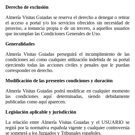
Derecho de exclusión
Almería Visitas Guiadas se reserva el derecho a denegar o retirar
el acceso a portal y/o los servicios ofrecidos sin necesidad de
preaviso, a instancia propia o de un tercero, a aquellos usuarios
que incumplan las Condiciones Generales de Uso.
Generalidades
Almería Visitas Guiadas perseguirá el incumplimiento de las
condiciones así como cualquier utilización indebida de su portal
ejerciendo todas las acciones civiles y penales que le puedan
corresponder en derecho.
Modificación de las presentes condiciones y duración
Almería Visitas Guiadas podrá modificar en cualquier momento
las condiciones aquí determinadas, siendo debidamente
publicadas como aquí aparecen.
Legislación aplicable y jurisdicción
La relación entre Almería Visitas Guiadas y el USUARIO se
regirá por la normativa española vigente y cualquier controversia
se someterá a los Juzgados y Tribunales españoles.