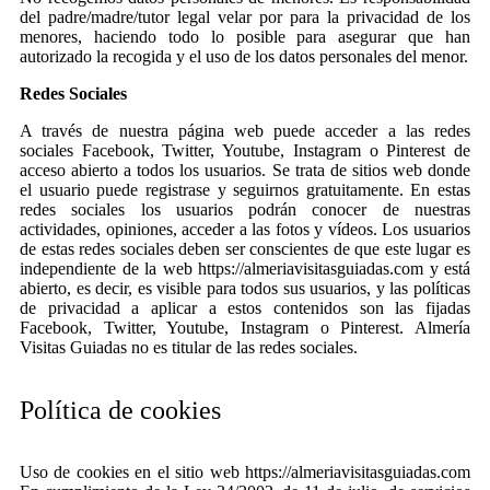
del padre/madre/tutor legal velar por para la privacidad de los
menores, haciendo todo lo posible para asegurar que han
autorizado la recogida y el uso de los datos personales del menor.
Redes Sociales
A través de nuestra página web puede acceder a las redes
sociales Facebook, Twitter, Youtube, Instagram o Pinterest de
acceso abierto a todos los usuarios. Se trata de sitios web donde
el usuario puede registrase y seguirnos gratuitamente. En estas
redes sociales los usuarios podrán conocer de nuestras
actividades, opiniones, acceder a las fotos y vídeos. Los usuarios
de estas redes sociales deben ser conscientes de que este lugar es
independiente de la web https://almeriavisitasguiadas.com y está
abierto, es decir, es visible para todos sus usuarios, y las políticas
de privacidad a aplicar a estos contenidos son las fijadas
Facebook, Twitter, Youtube, Instagram o Pinterest. Almería
Visitas Guiadas no es titular de las redes sociales.
Política de cookies
Uso de cookies en el sitio web https://almeriavisitasguiadas.com