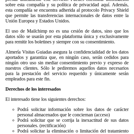
sobre esta compañía y su política de privacidad aquí. Además,
esta compañía se encuentra adherida al protocolo Privacy Shield
que permite las transferencias internacionales de datos entre la
Unión Europea y Estados Unidos.
El uso de Mailchimp no es una cesión de datos, sino que los
datos sólo se usarán por esta plataforma única y exclusivamente
para remitir los boletines y siempre con su consentimiento.
Almería Visitas Guiadas asegura la confidencialidad de los datos
aportados y garantiza que, en ningún caso, serán cedidos para
ningún otro uso sin mediar consentimiento previo y expreso de
nuestros clientes. Sólo le pediremos aquellos datos necesarios
para la prestación del servicio requerido y únicamente serán
empleados para este fin.
Derechos de los interesados
El interesado tiene los siguientes derechos:
Podrá solicitar información sobre los datos de carácter
personal almacenados que le conciernan (acceso)
Podrá solicitar que se corrija la inexactitud de sus datos
personales. (rectificación)
Podrá solicitar la eliminación o limitación del tratamiento