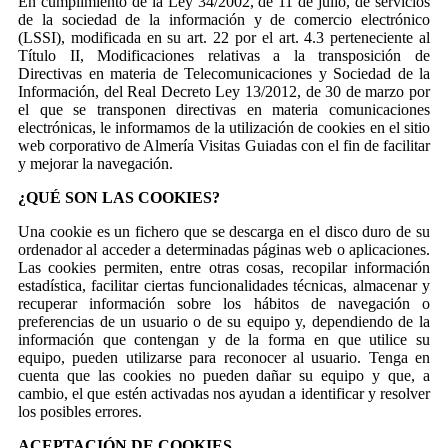
En cumplimiento de la Ley 34/2002, de 11 de julio, de servicios
de la sociedad de la información y de comercio electrónico
(LSSI), modificada en su art. 22 por el art. 4.3 perteneciente al
Título II, Modificaciones relativas a la transposición de
Directivas en materia de Telecomunicaciones y Sociedad de la
Información, del Real Decreto Ley 13/2012, de 30 de marzo por
el que se transponen directivas en materia comunicaciones
electrónicas, le informamos de la utilización de cookies en el sitio
web corporativo de Almería Visitas Guiadas con el fin de facilitar
y mejorar la navegación.
¿QUÉ SON LAS COOKIES?
Una cookie es un fichero que se descarga en el disco duro de su
ordenador al acceder a determinadas páginas web o aplicaciones.
Las cookies permiten, entre otras cosas, recopilar información
estadística, facilitar ciertas funcionalidades técnicas, almacenar y
recuperar información sobre los hábitos de navegación o
preferencias de un usuario o de su equipo y, dependiendo de la
información que contengan y de la forma en que utilice su
equipo, pueden utilizarse para reconocer al usuario. Tenga en
cuenta que las cookies no pueden dañar su equipo y que, a
cambio, el que estén activadas nos ayudan a identificar y resolver
los posibles errores.
ACEPTACIÓN DE COOKIES