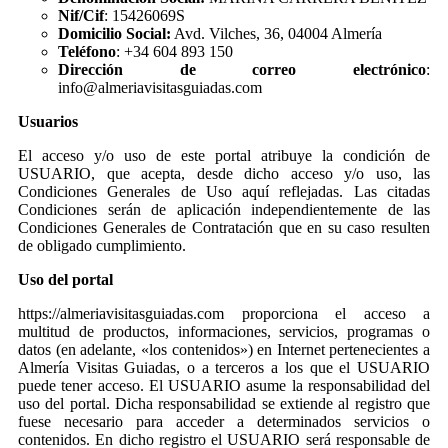
Nif/Cif
: 15426069S
Domicilio Social:
Avd. Vilches, 36, 04004 Almería
Teléfono
: +34 604 893 150
Dirección de correo electrónico
:
info@almeriavisitasguiadas.com
Usuarios
El acceso y/o uso de este portal atribuye la condición de
USUARIO, que acepta, desde dicho acceso y/o uso, las
Condiciones Generales de Uso aquí reflejadas. Las citadas
Condiciones serán de aplicación independientemente de las
Condiciones Generales de Contratación que en su caso resulten
de obligado cumplimiento.
Uso del portal
https://almeriavisitasguiadas.com proporciona el acceso a
multitud de productos, informaciones, servicios, programas o
datos (en adelante, «los contenidos») en Internet pertenecientes a
Almería Visitas Guiadas, o a terceros a los que el USUARIO
puede tener acceso. El USUARIO asume la responsabilidad del
uso del portal. Dicha responsabilidad se extiende al registro que
fuese necesario para acceder a determinados servicios o
contenidos. En dicho registro el USUARIO será responsable de