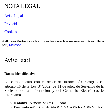
NOTA LEGAL
Aviso Legal
Privacidad
Cookies
© Almería Visitas Guiadas. Todos los derechos reservados. Desarrollada
por
Maresoft
Aviso legal
Datos identificativos
En cumplimiento con el deber de información recogido en
artículo 10 de la Ley 34/2002, de 11 de julio, de Servicios de la
Sociedad de la Información y del Comercio Electrónico, le
informamos:
Nombre:
Almería Visitas Guiadas
Denominación Social:
MARINA CARRERA BENITEZ