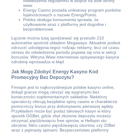
odwiedzenia regulaminu w stopce na dole strony
www.
Energy Casino posiada unikatowy program punktów
lojalnościowych o nazwie EnergyPoints.
Polska obsługa konsumenta sprawia, że
użytkowanie wraz z platformy jest dogodne i
bezproblemowe.
Łącznie można tutaj spodziewać się przeszło 210
automatów spośród układem Megaways. Aktualnie podest
odrzucić udostępnia tegoż rodzaju reklamy, lecz od czasu
okresu do odwiedzenia periodu pojawia się ona w sekcji
bonusów. Witryna Www internetowa opisywanego kasyna
odrobinę wprowadza w błąd.
Jak Mogę Zdobyć Energy Kasyno Kod
Promocyjny Bez Depozytu?
Firespin jest to najkorzystniejsze polskie kasyno online,
dokąd gracze mogą cieszyć się wygranymi bez
konieczności suplementarnych zakładów. Niektórzy
operatorzy oferują bezpłatne spiny casino w charakterze
pomocniczy bonus przy dokonywaniu pierwszej wpłaty.
Przykładem może być podaż takowych kasyn w który
sposób GGBet, gdzie zbyt złożenie depozytu możesz
otrzymać pięćdziesięciu free spinów, w Hellspin stu
obrotow, Nitro casino pięćdziesięciu obortów, czy 20Bet
wraz z piętnasty spinami. Bezpieczeństwo platformy