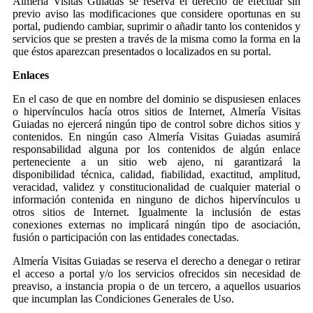
Almería Visitas Guiadas se reserva el derecho de efectuar sin
previo aviso las modificaciones que considere oportunas en su
portal, pudiendo cambiar, suprimir o añadir tanto los contenidos y
servicios que se presten a través de la misma como la forma en la
que éstos aparezcan presentados o localizados en su portal.
Enlaces
En el caso de que en nombre del dominio se dispusiesen enlaces
o hipervínculos hacía otros sitios de Internet, Almería Visitas
Guiadas no ejercerá ningún tipo de control sobre dichos sitios y
contenidos. En ningún caso Almería Visitas Guiadas asumirá
responsabilidad alguna por los contenidos de algún enlace
perteneciente a un sitio web ajeno, ni garantizará la
disponibilidad técnica, calidad, fiabilidad, exactitud, amplitud,
veracidad, validez y constitucionalidad de cualquier material o
información contenida en ninguno de dichos hipervínculos u
otros sitios de Internet. Igualmente la inclusión de estas
conexiones externas no implicará ningún tipo de asociación,
fusión o participación con las entidades conectadas.
Almería Visitas Guiadas se reserva el derecho a denegar o retirar
el acceso a portal y/o los servicios ofrecidos sin necesidad de
preaviso, a instancia propia o de un tercero, a aquellos usuarios
que incumplan las Condiciones Generales de Uso.