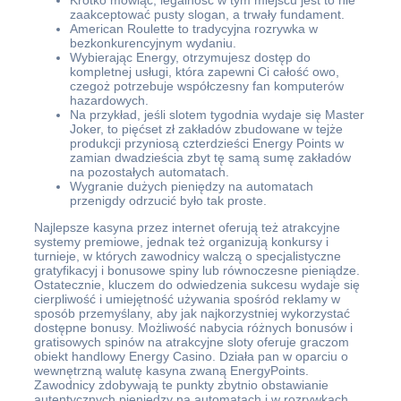
Krótko mówiąc, legalność w tym miejscu jest to nie
zaakceptować pusty slogan, a trwały fundament.
American Roulette to tradycyjna rozrywka w
bezkonkurencyjnym wydaniu.
Wybierając Energy, otrzymujesz dostęp do
kompletnej usługi, która zapewni Ci całość owo,
czegoż potrzebuje współczesny fan komputerów
hazardowych.
Na przykład, jeśli slotem tygodnia wydaje się Master
Joker, to pięćset zł zakładów zbudowane w tejże
produkcji przyniosą czterdzieści Energy Points w
zamian dwadzieścia zbyt tę samą sumę zakładów
na pozostałych automatach.
Wygranie dużych pieniędzy na automatach
przenigdy odrzucić było tak proste.
Najlepsze kasyna przez internet oferują też atrakcyjne
systemy premiowe, jednak też organizują konkursy i
turnieje, w których zawodnicy walczą o specjalistyczne
gratyfikacyj i bonusowe spiny lub równoczesne pieniądze.
Ostatecznie, kluczem do odwiedzenia sukcesu wydaje się
cierpliwość i umiejętność używania spośród reklamy w
sposób przemyślany, aby jak najkorzystniej wykorzystać
dostępne bonusy. Możliwość nabycia różnych bonusów i
gratisowych spinów na atrakcyjne sloty oferuje graczom
obiekt handlowy Energy Casino. Działa pan w oparciu o
wewnętrzną walutę kasyna zwaną EnergyPoints.
Zawodnicy zdobywają te punkty zbytnio obstawianie
autentycznych pieniędzy na automatach i w rozrywkach