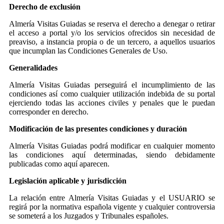
Derecho de exclusión
Almería Visitas Guiadas se reserva el derecho a denegar o retirar
el acceso a portal y/o los servicios ofrecidos sin necesidad de
preaviso, a instancia propia o de un tercero, a aquellos usuarios
que incumplan las Condiciones Generales de Uso.
Generalidades
Almería Visitas Guiadas perseguirá el incumplimiento de las
condiciones así como cualquier utilización indebida de su portal
ejerciendo todas las acciones civiles y penales que le puedan
corresponder en derecho.
Modificación de las presentes condiciones y duración
Almería Visitas Guiadas podrá modificar en cualquier momento
las condiciones aquí determinadas, siendo debidamente
publicadas como aquí aparecen.
Legislación aplicable y jurisdicción
La relación entre Almería Visitas Guiadas y el USUARIO se
regirá por la normativa española vigente y cualquier controversia
se someterá a los Juzgados y Tribunales españoles.