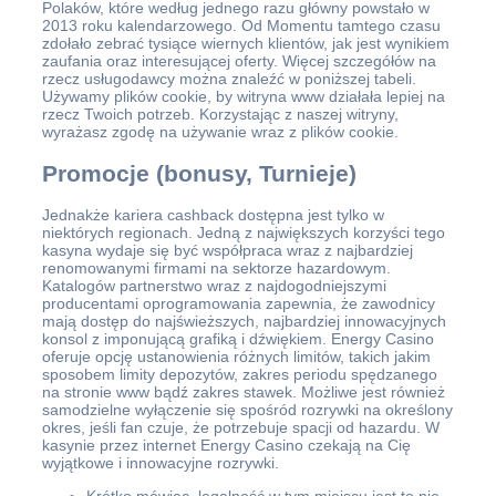
Polaków, które według jednego razu główny powstało w
2013 roku kalendarzowego. Od Momentu tamtego czasu
zdołało zebrać tysiące wiernych klientów, jak jest wynikiem
zaufania oraz interesującej oferty. Więcej szczegółów na
rzecz usługodawcy można znaleźć w poniższej tabeli.
Używamy plików cookie, by witryna www działała lepiej na
rzecz Twoich potrzeb. Korzystając z naszej witryny,
wyrażasz zgodę na używanie wraz z plików cookie.
Promocje (bonusy, Turnieje)
Jednakże kariera cashback dostępna jest tylko w
niektórych regionach. Jedną z największych korzyści tego
kasyna wydaje się być współpraca wraz z najbardziej
renomowanymi firmami na sektorze hazardowym.
Katalogów partnerstwo wraz z najdogodniejszymi
producentami oprogramowania zapewnia, że zawodnicy
mają dostęp do najświeższych, najbardziej innowacyjnych
konsol z imponującą grafiką i dźwiękiem. Energy Casino
oferuje opcję ustanowienia różnych limitów, takich jakim
sposobem limity depozytów, zakres periodu spędzanego
na stronie www bądź zakres stawek. Możliwe jest również
samodzielne wyłączenie się spośród rozrywki na określony
okres, jeśli fan czuje, że potrzebuje spacji od hazardu. W
kasynie przez internet Energy Casino czekają na Cię
wyjątkowe i innowacyjne rozrywki.