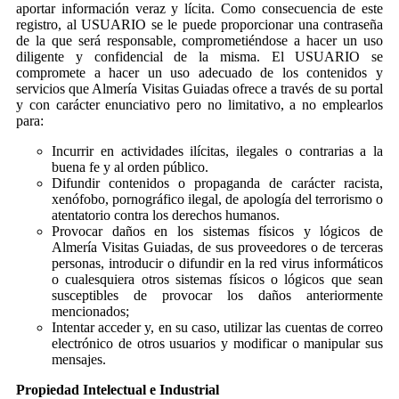
aportar información veraz y lícita. Como consecuencia de este
registro, al USUARIO se le puede proporcionar una contraseña
de la que será responsable, comprometiéndose a hacer un uso
diligente y confidencial de la misma. El USUARIO se
compromete a hacer un uso adecuado de los contenidos y
servicios que Almería Visitas Guiadas ofrece a través de su portal
y con carácter enunciativo pero no limitativo, a no emplearlos
para:
Incurrir en actividades ilícitas, ilegales o contrarias a la
buena fe y al orden público.
Difundir contenidos o propaganda de carácter racista,
xenófobo, pornográfico ilegal, de apología del terrorismo o
atentatorio contra los derechos humanos.
Provocar daños en los sistemas físicos y lógicos de
Almería Visitas Guiadas, de sus proveedores o de terceras
personas, introducir o difundir en la red virus informáticos
o cualesquiera otros sistemas físicos o lógicos que sean
susceptibles de provocar los daños anteriormente
mencionados;
Intentar acceder y, en su caso, utilizar las cuentas de correo
electrónico de otros usuarios y modificar o manipular sus
mensajes.
Propiedad Intelectual e Industrial