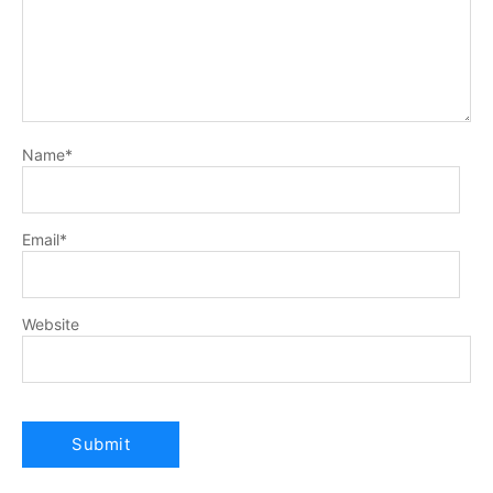
Name
*
Email
*
Website