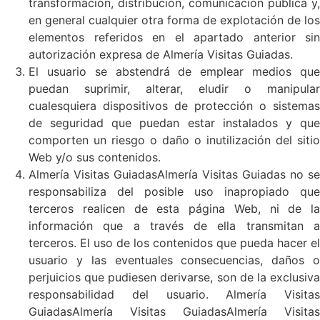
transformación, distribución, comunicación pública y,
en general cualquier otra forma de explotación de los
elementos referidos en el apartado anterior sin
autorización expresa de Almería Visitas Guiadas.
El usuario se abstendrá de emplear medios que
puedan suprimir, alterar, eludir o manipular
cualesquiera dispositivos de protección o sistemas
de seguridad que puedan estar instalados y que
comporten un riesgo o daño o inutilización del sitio
Web y/o sus contenidos.
Almería Visitas GuiadasAlmería Visitas Guiadas no se
responsabiliza del posible uso inapropiado que
terceros realicen de esta página Web, ni de la
información que a través de ella transmitan a
terceros. El uso de los contenidos que pueda hacer el
usuario y las eventuales consecuencias, daños o
perjuicios que pudiesen derivarse, son de la exclusiva
responsabilidad del usuario. Almería Visitas
GuiadasAlmería Visitas GuiadasAlmería Visitas