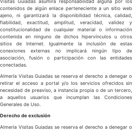
Visitas Guiadas asumirá responsabilidad alguna por los
contenidos de algún enlace perteneciente a un sitio web
ajeno, ni garantizará la disponibilidad técnica, calidad,
fiabilidad, exactitud, amplitud, veracidad, validez y
constitucionalidad de cualquier material o información
contenida en ninguno de dichos hipervínculos u otros
sitios de Internet. Igualmente la inclusión de estas
conexiones externas no implicará ningún tipo de
asociación, fusión o participación con las entidades
conectadas.
Almería Visitas Guiadas se reserva el derecho a denegar o
retirar el acceso a portal y/o los servicios ofrecidos sin
necesidad de preaviso, a instancia propia o de un tercero,
a aquellos usuarios que incumplan las Condiciones
Generales de Uso.
Derecho de exclusión
Almería Visitas Guiadas se reserva el derecho a denegar o