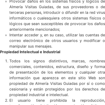
Provocar daños en los sistemas físicos y lógicos de
Almería Visitas Guiadas, de sus proveedores o de
terceras personas, introducir o difundir en la red virus
informáticos o cualesquiera otros sistemas físicos o
lógicos que sean susceptibles de provocar los daños
anteriormente mencionados;
Intentar acceder y, en su caso, utilizar las cuentas de
correo electrónico de otros usuarios y modificar o
manipular sus mensajes.
Propiedad Intelectual e Industrial
Todos los signos distintivos, marcas, nombres
comerciales, contenidos, estructura, diseño y forma
de presentación de los elementos y cualquier otra
información que aparezca en este sitio Web son
propiedad de Almería Visitas Guiadas por sí o como
cesionaria y están protegidos por los derechos de
propiedad industrial e intelectual.
El usuario tiene prohibida la reproducción,