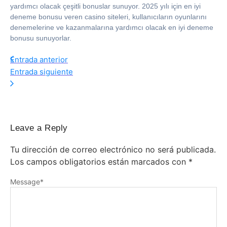
yardımcı olacak çeşitli bonuslar sunuyor. 2025 yılı için en iyi
deneme bonusu veren casino siteleri, kullanıcıların oyunlarını
denemelerine ve kazanmalarına yardımcı olacak en iyi deneme
bonusu sunuyorlar.
Entrada anterior
Entrada siguiente
Leave a Reply
Tu dirección de correo electrónico no será publicada.
Los campos obligatorios están marcados con
*
Message
*