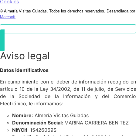
Cookies
© Almería Visitas Guiadas. Todos los derechos reservados. Desarrollada por
Maresoft
Aviso legal
Datos identificativos
En cumplimiento con el deber de información recogido en
artículo 10 de la Ley 34/2002, de 11 de julio, de Servicios
de la Sociedad de la Información y del Comercio
Electrónico, le informamos:
Nombre:
Almería Visitas Guiadas
Denominación Social:
MARINA CARRERA BENITEZ
Nif/Cif
: 15426069S