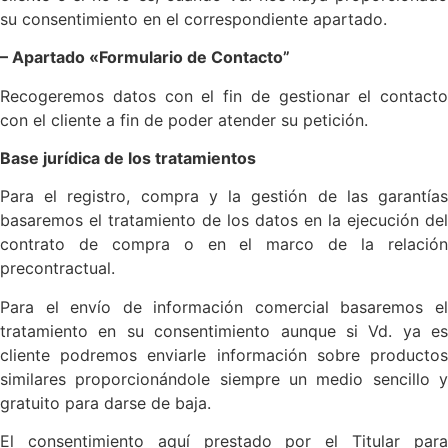
su consentimiento en el correspondiente apartado.
– Apartado «Formulario de Contacto”
Recogeremos datos con el fin de gestionar el contacto
con el cliente a fin de poder atender su petición.
Base jurídica de los tratamientos
Para el registro, compra y la gestión de las garantías
basaremos el tratamiento de los datos en la ejecución del
contrato de compra o en el marco de la relación
precontractual.
Para el envío de información comercial basaremos el
tratamiento en su consentimiento aunque si Vd. ya es
cliente podremos enviarle información sobre productos
similares proporcionándole siempre un medio sencillo y
gratuito para darse de baja.
El consentimiento aquí prestado por el Titular para