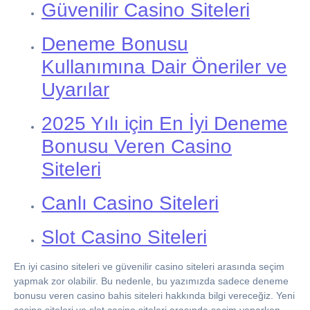
Güvenilir Casino Siteleri
Deneme Bonusu
Kullanımına Dair Öneriler ve
Uyarılar
2025 Yılı için En İyi Deneme
Bonusu Veren Casino
Siteleri
Canlı Casino Siteleri
Slot Casino Siteleri
En iyi casino siteleri ve güvenilir casino siteleri arasında seçim
yapmak zor olabilir. Bu nedenle, bu yazımızda sadece deneme
bonusu veren casino bahis siteleri hakkında bilgi vereceğiz. Yeni