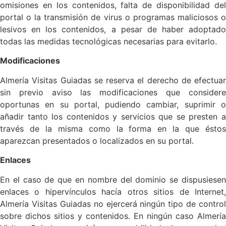
omisiones en los contenidos, falta de disponibilidad del
portal o la transmisión de virus o programas maliciosos o
lesivos en los contenidos, a pesar de haber adoptado
todas las medidas tecnológicas necesarias para evitarlo.
Modificaciones
Almería Visitas Guiadas se reserva el derecho de efectuar
sin previo aviso las modificaciones que considere
oportunas en su portal, pudiendo cambiar, suprimir o
añadir tanto los contenidos y servicios que se presten a
través de la misma como la forma en la que éstos
aparezcan presentados o localizados en su portal.
Enlaces
En el caso de que en nombre del dominio se dispusiesen
enlaces o hipervínculos hacía otros sitios de Internet,
Almería Visitas Guiadas no ejercerá ningún tipo de control
sobre dichos sitios y contenidos. En ningún caso Almería