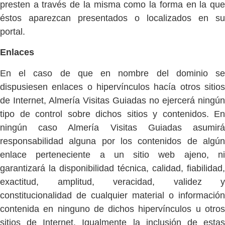
presten a través de la misma como la forma en la que
éstos aparezcan presentados o localizados en su
portal.
Enlaces
En el caso de que en nombre del dominio se
dispusiesen enlaces o hipervínculos hacía otros sitios
de Internet, Almería Visitas Guiadas no ejercerá ningún
tipo de control sobre dichos sitios y contenidos. En
ningún caso Almería Visitas Guiadas asumirá
responsabilidad alguna por los contenidos de algún
enlace perteneciente a un sitio web ajeno, ni
garantizará la disponibilidad técnica, calidad, fiabilidad,
exactitud, amplitud, veracidad, validez y
constitucionalidad de cualquier material o información
contenida en ninguno de dichos hipervínculos u otros
sitios de Internet. Igualmente la inclusión de estas