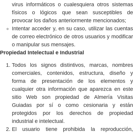
virus informáticos o cualesquiera otros sistemas
físicos o lógicos que sean susceptibles de
provocar los daños anteriormente mencionados;
Intentar acceder y, en su caso, utilizar las cuentas
de correo electrónico de otros usuarios y modificar
o manipular sus mensajes.
Propiedad Intelectual e Industrial
Todos los signos distintivos, marcas, nombres
comerciales, contenidos, estructura, diseño y
forma de presentación de los elementos y
cualquier otra información que aparezca en este
sitio Web son propiedad de Almería Visitas
Guiadas por sí o como cesionaria y están
protegidos por los derechos de propiedad
industrial e intelectual.
El usuario tiene prohibida la reproducción,