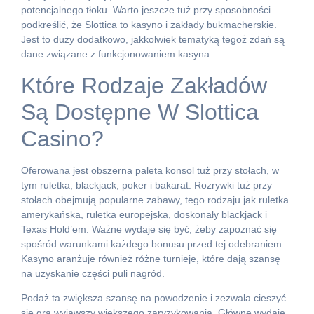
potencjalnego tłoku. Warto jeszcze tuż przy sposobności
podkreślić, że Slottica to kasyno i zakłady bukmacherskie.
Jest to duży dodatkowo, jakkolwiek tematyką tegoż zdań są
dane związane z funkcjonowaniem kasyna.
Które Rodzaje Zakładów
Są Dostępne W Slottica
Casino?
Oferowana jest obszerna paleta konsol tuż przy stołach, w
tym ruletka, blackjack, poker i bakarat. Rozrywki tuż przy
stołach obejmują popularne zabawy, tego rodzaju jak ruletka
amerykańska, ruletka europejska, doskonały blackjack i
Texas Hold’em. Ważne wydaje się być, żeby zapoznać się
spośród warunkami każdego bonusu przed tej odebraniem.
Kasyno aranżuje również różne turnieje, które dają szansę
na uzyskanie części puli nagród.
Podaż ta zwiększa szansę na powodzenie i zezwala cieszyć
się grą wyjąwszy większego zaryzykowania. Główne wydaje