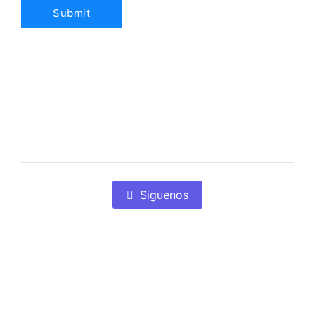
Siguenos