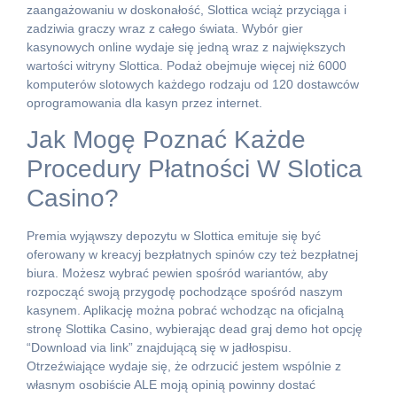
zaangażowaniu w doskonałość, Slottica wciąż przyciąga i
zadziwia graczy wraz z całego świata. Wybór gier
kasynowych online wydaje się jedną wraz z największych
wartości witryny Slottica. Podaż obejmuje więcej niż 6000
komputerów slotowych każdego rodzaju od 120 dostawców
oprogramowania dla kasyn przez internet.
Jak Mogę Poznać Każde
Procedury Płatności W Slotica
Casino?
Premia wyjąwszy depozytu w Slottica emituje się być
oferowany w kreacyj bezpłatnych spinów czy też bezpłatnej
biura. Możesz wybrać pewien spośród wariantów, aby
rozpocząć swoją przygodę pochodzące spośród naszym
kasynem. Aplikację można pobrać wchodząc na oficjalną
stronę Slottika Casino, wybierając dead graj demo hot opcję
“Download via link” znajdującą się w jadłospisu.
Otrzeźwiające wydaje się, że odrzucić jestem wspólnie z
własnym osobiście ALE moją opinią powinny dostać