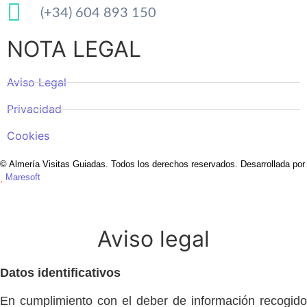
(+34) 604 893 150
NOTA LEGAL
Aviso Legal
Privacidad
Cookies
© Almería Visitas Guiadas. Todos los derechos reservados. Desarrollada por
Maresoft
Aviso legal
Datos identificativos
En cumplimiento con el deber de información recogido