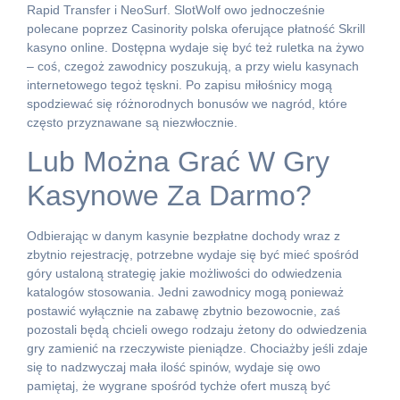
Rapid Transfer i NeoSurf. SlotWolf owo jednocześnie
polecane poprzez Casinority polska oferujące płatność Skrill
kasyno online. Dostępna wydaje się być też ruletka na żywo
– coś, czegoż zawodnicy poszukują, a przy wielu kasynach
internetowego tegoż tęskni. Po zapisu miłośnicy mogą
spodziewać się różnorodnych bonusów we nagród, które
często przyznawane są niezwłocznie.
Lub Można Grać W Gry
Kasynowe Za Darmo?
Odbierając w danym kasynie bezpłatne dochody wraz z
zbytnio rejestrację, potrzebne wydaje się być mieć spośród
góry ustaloną strategię jakie możliwości do odwiedzenia
katalogów stosowania. Jedni zawodnicy mogą ponieważ
postawić wyłącznie na zabawę zbytnio bezowocnie, zaś
pozostali będą chcieli owego rodzaju żetony do odwiedzenia
gry zamienić na rzeczywiste pieniądze. Chociażby jeśli zdaje
się to nadzwyczaj mała ilość spinów, wydaje się owo
pamiętaj, że wygrane spośród tychże ofert muszą być