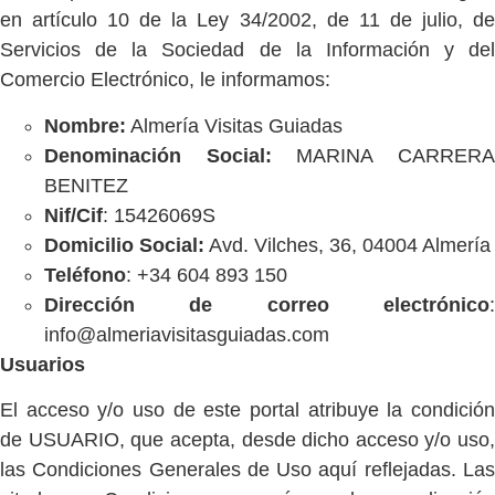
en artículo 10 de la Ley 34/2002, de 11 de julio, de
Servicios de la Sociedad de la Información y del
Comercio Electrónico, le informamos:
Nombre:
Almería Visitas Guiadas
Denominación Social:
MARINA CARRER
BENITEZ
Nif/Cif
: 15426069S
Domicilio Social:
Avd. Vilches, 36, 04004 Almería
Teléfono
: +34 604 893 150
Dirección de correo electrónico
:
info@almeriavisitasguiadas.com
Usuarios
El acceso y/o uso de este portal atribuye la condición
de USUARIO, que acepta, desde dicho acceso y/o uso,
las Condiciones Generales de Uso aquí reflejadas. Las