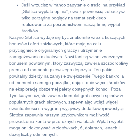
Jeśli wrzucisz w Yahoo zapytanie o treści na przykład
„Slottica wypłata opinie”, owo z pewnością zobaczysz
tylko porządne poglądy na temat szybkiego
realizowania za pośrednictwem naszą firmę wypłat
środków.
Kasyno Slottica wydaje się być znakomite wraz z kuszących
bonusów i ofert zniżkowych, które mają na celu
przyciągnięcie oryginalnych graczy i utrzymanie
zaangażowania aktualnych. Nowi fani są witani znaczącym
bonusem powitalnym, który zazwyczaj zawiera szczodrobliwy
premia od momentu pierwszego depozytu. Ten pakiet
powitalny dzierży na zamysle zwiększenie Twego bankrolla
od momentu samego początku, dając Tobie więcej środków
na eksplorację obszernej palety dostępnych konsol. Poza
Tym kasyno często zawiera komplet gratisowych spinów w
popularnych grach slotowych, zapewniając wciąż więcej
ewentualności na wygraną wyjąwszy dodatkowej inwestycji.
Slottica zapewnia naszym użytkownikom możliwość
prowadzenia konta w przeróżnych walutach. Wpłat i wypłat
mogą oni dokonywać w złotówkach, €, dolarach, jenach i
dużej liczby odmiennych.