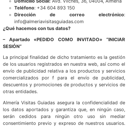
Domicilio Social:
Avd. Vilches, 36, 04004, Almería
Teléfono
: +34 604 893 150
Dirección de correo electrónico
:
info@almeriavisitasguiadas.com
¿Qué hacemos con tus datos?
– Apartado «PEDIDO COMO INVITADO» “INICIAR
SESIÓN”
La principal finalidad de dicho tratamiento es la gestión
de los usuarios registrados en nuestra web, así como el
envío de publicidad relativa a los productos y servicios
comercializados por f para el envío de publicidad,
descuentos y promociones de productos y servicios de
otras entidades.
Almería Visitas Guiadas asegura la confidencialidad de
los datos aportados y garantiza que, en ningún caso,
serán cedidos para ningún otro uso sin mediar
consentimiento previo y expreso de nuestros usuarios.