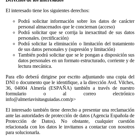
El interesado tiene los siguientes derechos:
Podrá solicitar información sobre los datos de carácter
personal almacenados que le conciernan (acceso)
Podrá solicitar que se corrija la inexactitud de sus datos
personales. (rectificación)
Podrá solicitar la eliminación o limitación del tratamiento
de sus datos personales y (supresión y limitación)
También podrá solicitar que se le pongan a disposición sus
datos personales en un formato estructurado, corriente y de
lectura mecánica.
Para ello deberá dirigirse por escrito adjuntando una copia del
DNI o documento que le identifique, a la dirección Avd. Vilches,
36, 04004 Almería (ESPAÑA) también a través de nuestro
formulario o al correo electrónico
info@almeriavisitasguiadas.com/p>
El interesado también tiene derecho a presentar una reclamación
ante las autoridades de protección de datos (Agencia Española de
Protección de Datos). No obstante, cualquier cuestión
relacionada con los datos le invitamos a contactar con nosotros
para solucionarla.