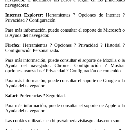
navegadores:
Internet Explorer
: Herramientas ? Opciones de Internet ?
Privacidad ? Configuración.
Para más información, puede consultar el soporte de Microsoft o
la Ayuda del navegador.
Firefox
: Herramientas ? Opciones ? Privacidad ? Historial ?
Configuración Personalizada.
Para más información, puede consultar el soporte de Mozilla o la
Ayuda del navegador. Chrome: Configuración ? Mostrar
opciones avanzadas ? Privacidad ? Configuración de contenido.
Para más información, puede consultar el soporte de Google o la
Ayuda del navegador.
Safari
: Preferencias ? Seguridad.
Para más información, puede consultar el soporte de Apple o la
Ayuda del navegador.
Las cookies utilizadas en https://almeriavisitasguiadas.com son: