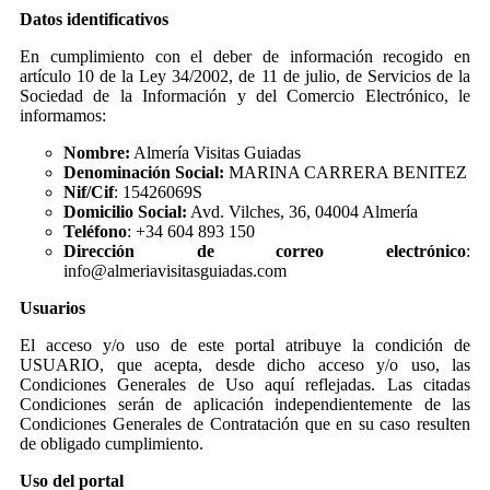
Datos identificativos
En cumplimiento con el deber de información recogido en
artículo 10 de la Ley 34/2002, de 11 de julio, de Servicios de la
Sociedad de la Información y del Comercio Electrónico, le
informamos:
Nombre:
Almería Visitas Guiadas
Denominación Social:
MARINA CARRERA BENITEZ
Nif/Cif
: 15426069S
Domicilio Social:
Avd. Vilches, 36, 04004 Almería
Teléfono
: +34 604 893 150
Dirección de correo electrónico
:
info@almeriavisitasguiadas.com
Usuarios
El acceso y/o uso de este portal atribuye la condición de
USUARIO, que acepta, desde dicho acceso y/o uso, las
Condiciones Generales de Uso aquí reflejadas. Las citadas
Condiciones serán de aplicación independientemente de las
Condiciones Generales de Contratación que en su caso resulten
de obligado cumplimiento.
Uso del portal