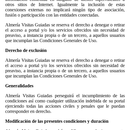
otros sitios de Internet. Igualmente la inclusión de estas
conexiones externas no implicará ningún tipo de asociación,
fusión o participación con las entidades conectadas.
Almería Visitas Guiadas se reserva el derecho a denegar o retirar
el acceso a portal y/o los servicios ofrecidos sin necesidad de
preaviso, a instancia propia o de un tercero, a aquellos usuarios
que incumplan las Condiciones Generales de Uso.
Derecho de exclusión
Almería Visitas Guiadas se reserva el derecho a denegar o retirar
el acceso a portal y/o los servicios ofrecidos sin necesidad de
preaviso, a instancia propia o de un tercero, a aquellos usuarios
que incumplan las Condiciones Generales de Uso.
Generalidades
Almería Visitas Guiadas perseguirá el incumplimiento de las
condiciones así como cualquier utilización indebida de su portal
ejerciendo todas las acciones civiles y penales que le puedan
corresponder en derecho.
Modificación de las presentes condiciones y duración