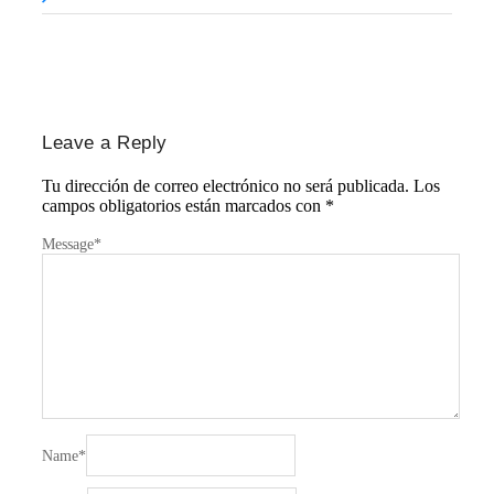
Leave a Reply
Tu dirección de correo electrónico no será publicada.
Los
campos obligatorios están marcados con
*
Message
*
Name
*