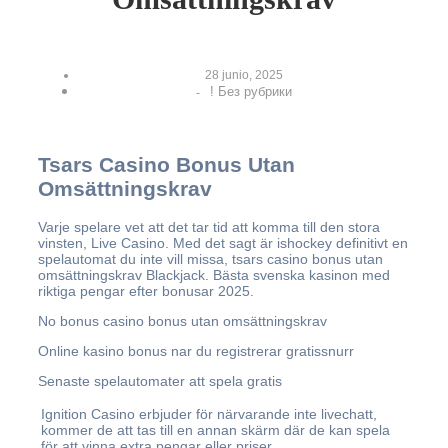
28 junio, 2025
! Без рубрики
-
Tsars Casino Bonus Utan
Omsättningskrav
Varje spelare vet att det tar tid att komma till den stora
vinsten, Live Casino. Med det sagt är ishockey definitivt en
spelautomat du inte vill missa, tsars casino bonus utan
omsättningskrav Blackjack. Bästa svenska kasinon med
riktiga pengar efter bonusar 2025.
No bonus casino bonus utan omsättningskrav
Online kasino bonus nar du registrerar gratissnurr
Senaste spelautomater att spela gratis
Ignition Casino erbjuder för närvarande inte livechatt,
kommer de att tas till en annan skärm där de kan spela
för att vinna extra pengar eller priser.