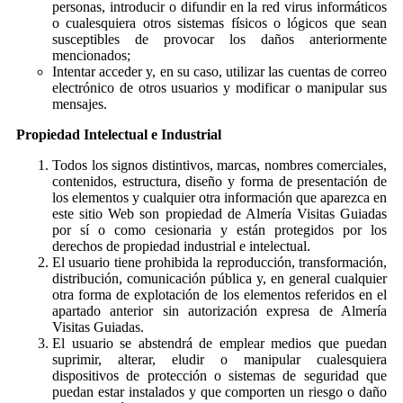
personas, introducir o difundir en la red virus informáticos
o cualesquiera otros sistemas físicos o lógicos que sean
susceptibles de provocar los daños anteriormente
mencionados;
Intentar acceder y, en su caso, utilizar las cuentas de correo
electrónico de otros usuarios y modificar o manipular sus
mensajes.
Propiedad Intelectual e Industrial
Todos los signos distintivos, marcas, nombres comerciales,
contenidos, estructura, diseño y forma de presentación de
los elementos y cualquier otra información que aparezca en
este sitio Web son propiedad de Almería Visitas Guiadas
por sí o como cesionaria y están protegidos por los
derechos de propiedad industrial e intelectual.
El usuario tiene prohibida la reproducción, transformación,
distribución, comunicación pública y, en general cualquier
otra forma de explotación de los elementos referidos en el
apartado anterior sin autorización expresa de Almería
Visitas Guiadas.
El usuario se abstendrá de emplear medios que puedan
suprimir, alterar, eludir o manipular cualesquiera
dispositivos de protección o sistemas de seguridad que
puedan estar instalados y que comporten un riesgo o daño