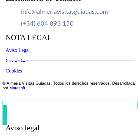
info@almeriavisitasguiadas.com
(+34) 604 893 150
NOTA LEGAL
Aviso Legal
Privacidad
Cookies
© Almería Visitas Guiadas. Todos los derechos reservados. Desarrollada
por
Maresoft
Aviso legal