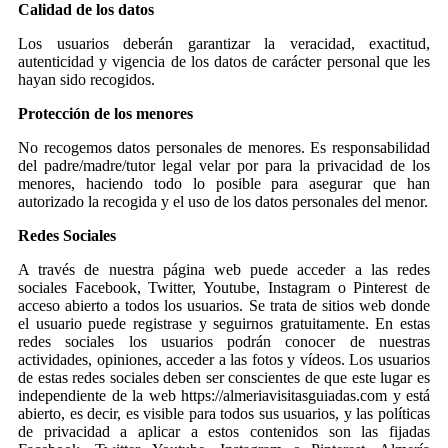
Calidad de los datos
Los usuarios deberán garantizar la veracidad, exactitud,
autenticidad y vigencia de los datos de carácter personal que les
hayan sido recogidos.
Protección de los menores
No recogemos datos personales de menores. Es responsabilidad
del padre/madre/tutor legal velar por para la privacidad de los
menores, haciendo todo lo posible para asegurar que han
autorizado la recogida y el uso de los datos personales del menor.
Redes Sociales
A través de nuestra página web puede acceder a las redes
sociales Facebook, Twitter, Youtube, Instagram o Pinterest de
acceso abierto a todos los usuarios. Se trata de sitios web donde
el usuario puede registrase y seguirnos gratuitamente. En estas
redes sociales los usuarios podrán conocer de nuestras
actividades, opiniones, acceder a las fotos y vídeos. Los usuarios
de estas redes sociales deben ser conscientes de que este lugar es
independiente de la web https://almeriavisitasguiadas.com y está
abierto, es decir, es visible para todos sus usuarios, y las políticas
de privacidad a aplicar a estos contenidos son las fijadas