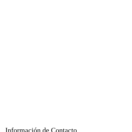
Información de Contacto