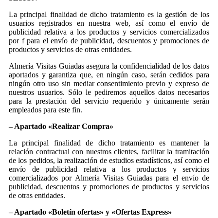
La principal finalidad de dicho tratamiento es la gestión de los
usuarios registrados en nuestra web, así como el envío de
publicidad relativa a los productos y servicios comercializados
por f para el envío de publicidad, descuentos y promociones de
productos y servicios de otras entidades.
Almería Visitas Guiadas asegura la confidencialidad de los datos
aportados y garantiza que, en ningún caso, serán cedidos para
ningún otro uso sin mediar consentimiento previo y expreso de
nuestros usuarios. Sólo le pediremos aquellos datos necesarios
para la prestación del servicio requerido y únicamente serán
empleados para este fin.
– Apartado «Realizar Compra»
La principal finalidad de dicho tratamiento es mantener la
relación contractual con nuestros clientes, facilitar la tramitación
de los pedidos, la realización de estudios estadísticos, así como el
envío de publicidad relativa a los productos y servicios
comercializados por Almería Visitas Guiadas para el envío de
publicidad, descuentos y promociones de productos y servicios
de otras entidades.
– Apartado «Boletín ofertas» y «Ofertas Express»