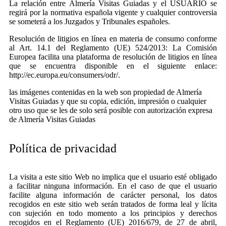
La relación entre Almería Visitas Guiadas y el USUARIO se
regirá por la normativa española vigente y cualquier controversia
se someterá a los Juzgados y Tribunales españoles.
Resolución de litigios en línea en materia de consumo conforme
al Art. 14.1 del Reglamento (UE) 524/2013: La Comisión
Europea facilita una plataforma de resolución de litigios en línea
que se encuentra disponible en el siguiente enlace:
http://ec.europa.eu/consumers/odr/.
las imágenes contenidas en la web son propiedad de Almería
Visitas Guiadas y que su copia, edición, impresión o cualquier
otro uso que se les de solo será posible con autorización expresa
de Almería Visitas Guiadas
Política de privacidad
La visita a este sitio Web no implica que el usuario esté obligado
a facilitar ninguna información. En el caso de que el usuario
facilite alguna información de carácter personal, los datos
recogidos en este sitio web serán tratados de forma leal y lícita
con sujeción en todo momento a los principios y derechos
recogidos en el Reglamento (UE) 2016/679, de 27 de abril,