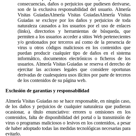
consecuencias, daños o perjuicios que pudiesen derivarse,
son de la exclusiva responsabilidad del usuario. Almería
Visitas GuiadasAlmería Visitas GuiadasAlmería Visitas
Guiadas se excluye por los daños y perjuicios de toda
naturaleza causados a los usuarios por el uso de enlaces
(links), directorios y herramientas de búsqueda, que
permiten a los usuarios acceder a sitios Web pertenecientes
y/o gestionados por terceros así como de la presencia de
virus u otros códigos maliciosos en los contenidos que
puedan producir cualquier tipo de daños en el sistema
informático, documentos electrónicos o ficheros de los
usuarios. Almería Visitas Guiadas se reserva el derecho de
ejercitar las acciones legales que considere oportunas
derivadas de cualesquiera usos ilícitos por parte de terceros
de los contenidos de su página web.
Exclusión de garantías y responsabilidad
Almería Visitas Guiadas no se hace responsable, en ningún caso,
de los daños y perjuicios de cualquier naturaleza que pudieran
ocasionar, a título enunciativo: errores u omisiones en los
contenidos, falta de disponibilidad del portal o la transmisión de
virus o programas maliciosos o lesivos en los contenidos, a pesar
de haber adoptado todas las medidas tecnológicas necesarias para
evitarlo.