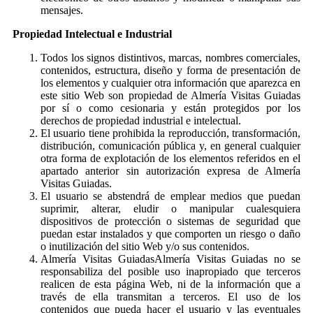
mensajes.
Propiedad Intelectual e Industrial
Todos los signos distintivos, marcas, nombres comerciales,
contenidos, estructura, diseño y forma de presentación de
los elementos y cualquier otra información que aparezca en
este sitio Web son propiedad de Almería Visitas Guiadas
por sí o como cesionaria y están protegidos por los
derechos de propiedad industrial e intelectual.
El usuario tiene prohibida la reproducción, transformación,
distribución, comunicación pública y, en general cualquier
otra forma de explotación de los elementos referidos en el
apartado anterior sin autorización expresa de Almería
Visitas Guiadas.
El usuario se abstendrá de emplear medios que puedan
suprimir, alterar, eludir o manipular cualesquiera
dispositivos de protección o sistemas de seguridad que
puedan estar instalados y que comporten un riesgo o daño
o inutilización del sitio Web y/o sus contenidos.
Almería Visitas GuiadasAlmería Visitas Guiadas no se
responsabiliza del posible uso inapropiado que terceros
realicen de esta página Web, ni de la información que a
través de ella transmitan a terceros. El uso de los
contenidos que pueda hacer el usuario y las eventuales