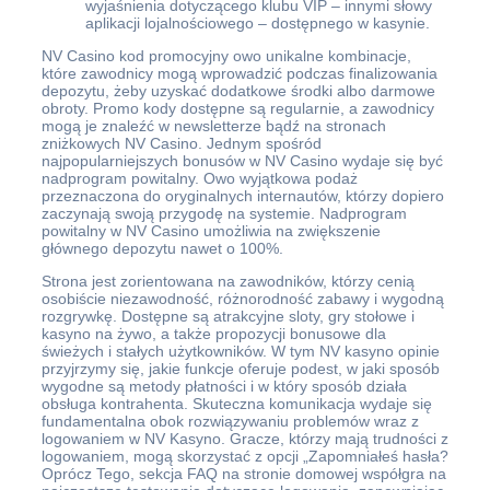
wyjaśnienia dotyczącego klubu VIP – innymi słowy
aplikacji lojalnościowego – dostępnego w kasynie.
NV Casino kod promocyjny owo unikalne kombinacje,
które zawodnicy mogą wprowadzić podczas finalizowania
depozytu, żeby uzyskać dodatkowe środki albo darmowe
obroty. Promo kody dostępne są regularnie, a zawodnicy
mogą je znaleźć w newsletterze bądź na stronach
zniżkowych NV Casino. Jednym spośród
najpopularniejszych bonusów w NV Casino wydaje się być
nadprogram powitalny. Owo wyjątkowa podaż
przeznaczona do oryginalnych internautów, którzy dopiero
zaczynają swoją przygodę na systemie. Nadprogram
powitalny w NV Casino umożliwia na zwiększenie
głównego depozytu nawet o 100%.
Strona jest zorientowana na zawodników, którzy cenią
osobiście niezawodność, różnorodność zabawy i wygodną
rozgrywkę. Dostępne są atrakcyjne sloty, gry stołowe i
kasyno na żywo, a także propozycji bonusowe dla
świeżych i stałych użytkowników. W tym NV kasyno opinie
przyjrzymy się, jakie funkcje oferuje podest, w jaki sposób
wygodne są metody płatności i w który sposób działa
obsługa kontrahenta. Skuteczna komunikacja wydaje się
fundamentalna obok rozwiązywaniu problemów wraz z
logowaniem w NV Kasyno. Gracze, którzy mają trudności z
logowaniem, mogą skorzystać z opcji „Zapomniałeś hasła?
Oprócz Tego, sekcja FAQ na stronie domowej współgra na