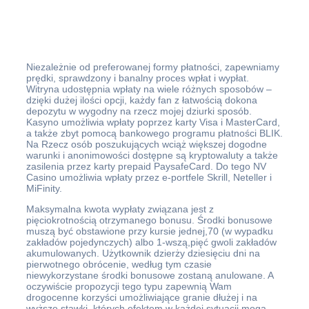
Niezależnie od preferowanej formy płatności, zapewniamy
prędki, sprawdzony i banalny proces wpłat i wypłat.
Witryna udostępnia wpłaty na wiele różnych sposobów –
dzięki dużej ilości opcji, każdy fan z łatwością dokona
depozytu w wygodny na rzecz mojej dziurki sposób.
Kasyno umożliwia wpłaty poprzez karty Visa i MasterCard,
a także zbyt pomocą bankowego programu płatności BLIK.
Na Rzecz osób poszukujących wciąż większej dogodne
warunki i anonimowości dostępne są kryptowaluty a także
zasilenia przez karty prepaid PaysafeCard. Do tego NV
Casino umożliwia wpłaty przez e-portfele Skrill, Neteller i
MiFinity.
Maksymalna kwota wypłaty związana jest z
pięciokrotnością otrzymanego bonusu. Środki bonusowe
muszą być obstawione przy kursie jednej,70 (w wypadku
zakładów pojedynczych) albo 1-wszą,pięć gwoli zakładów
akumulowanych. Użytkownik dzierży dziesięciu dni na
pierwotnego obrócenie, według tym czasie
niewykorzystane środki bonusowe zostaną anulowane. A
oczywiście propozycji tego typu zapewnią Wam
drogocenne korzyści umożliwiające granie dłużej i na
wyższe stawki, których efektem w każdej sytuacji mogą