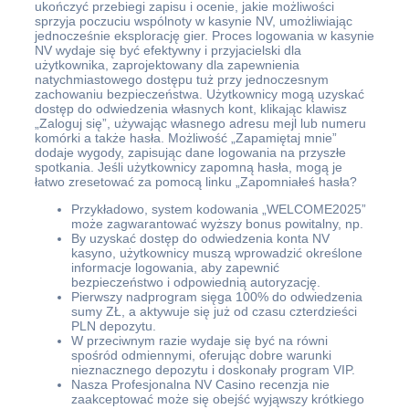
ukończyć przebiegi zapisu i ocenie, jakie możliwości
sprzyja poczuciu wspólnoty w kasynie NV, umożliwiając
jednocześnie eksplorację gier. Proces logowania w kasynie
NV wydaje się być efektywny i przyjacielski dla
użytkownika, zaprojektowany dla zapewnienia
natychmiastowego dostępu tuż przy jednoczesnym
zachowaniu bezpieczeństwa. Użytkownicy mogą uzyskać
dostęp do odwiedzenia własnych kont, klikając klawisz
„Zaloguj się”, używając własnego adresu mejl lub numeru
komórki a także hasła. Możliwość „Zapamiętaj mnie”
dodaje wygody, zapisując dane logowania na przyszłe
spotkania. Jeśli użytkownicy zapomną hasła, mogą je
łatwo zresetować za pomocą linku „Zapomniałeś hasła?
Przykładowo, system kodowania „WELCOME2025”
może zagwarantować wyższy bonus powitalny, np.
By uzyskać dostęp do odwiedzenia konta NV
kasyno, użytkownicy muszą wprowadzić określone
informacje logowania, aby zapewnić
bezpieczeństwo i odpowiednią autoryzację.
Pierwszy nadprogram sięga 100% do odwiedzenia
sumy ZŁ, a aktywuje się już od czasu czterdzieści
PLN depozytu.
W przeciwnym razie wydaje się być na równi
spośród odmiennymi, oferując dobre warunki
nieznacznego depozytu i doskonały program VIP.
Nasza Profesjonalna NV Casino recenzja nie
zaakceptować może się obejść wyjąwszy krótkiego