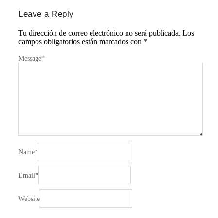
Leave a Reply
Tu dirección de correo electrónico no será publicada.
Los
campos obligatorios están marcados con
*
Message
*
Name
*
Email
*
Website