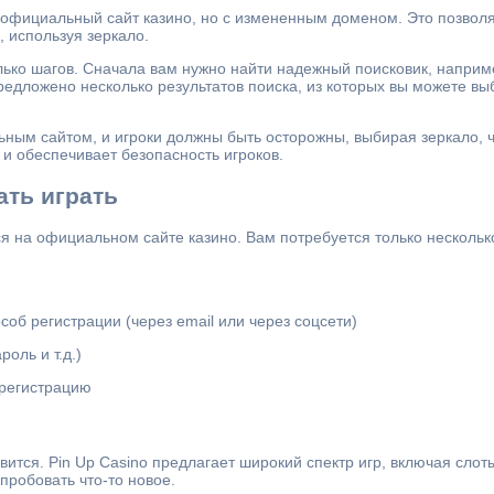
т официальный сайт казино, но с измененным доменом. Это позволяе
, используя зеркало.
лько шагов. Сначала вам нужно найти надежный поисковик, наприме
предложено несколько результатов поиска, из которых вы можете 
ьным сайтом, и игроки должны быть осторожны, выбирая зеркало, 
и обеспечивает безопасность игроков.
ать играть
ся на официальном сайте казино. Вам потребуется только несколько
об регистрации (через email или через соцсети)
оль и т.д.)
 регистрацию
ится. Pin Up Casino предлагает широкий спектр игр, включая слоты
пробовать что-то новое.