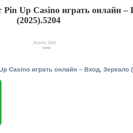
Pin Up Casino играть онлайн – 
(2025).5204
28 junio, 2025
news
-
p Casino играть онлайн – Вход, Зеркало (