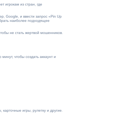
т игрокам из стран, где
р, Google, и ввести запрос «Pin Up
выбрать наиболее подходящее
чтобы не стать жертвой мошенников.
 минут, чтобы создать аккаунт и
, карточные игры, рулетку и другие.