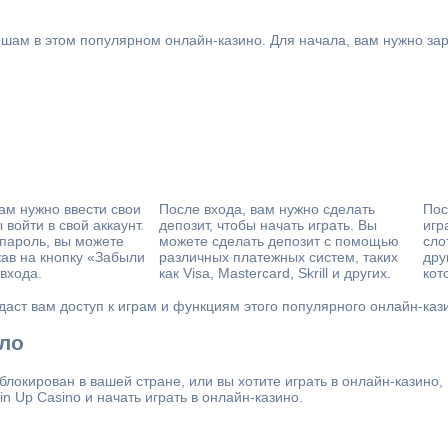
рышам в этом популярном онлайн-казино. Для начала, вам нужно з
ам нужно ввести свои
После входа, вам нужно сделать
Пос
 войти в свой аккаунт.
депозит, чтобы начать играть. Вы
игр
 пароль, вы можете
можете сделать депозит с помощью
сло
жав на кнопку «Забыли
различных платежных систем, таких
дру
входа.
как Visa, Mastercard, Skrill и других.
кот
 даст вам доступ к играм и функциям этого популярного онлайн-каз
ало
окирован в вашей стране, или вы хотите играть в онлайн-казино, но
n Up Casino и начать играть в онлайн-казино.