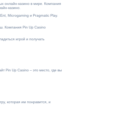
ных онлайн-казино в мире. Компания
лайн-казино.
nt, Microgaming и Pragmatic Play.
ыш. Компания Pin Up Casino
ладиться игрой и получать
т Pin Up Casino – это место, где вы
гру, которая им понравится, и