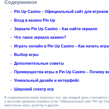
Содержимое
Pin Up Casino – Официальный сайт для игроков
Вход в казино Pin Up
Зеркало Pin Up Casino – Как найти зеркало
Что такое зеркало казино?
Играть онлайн в Pin Up Casino – Как начать игр
Выбор игры
Дополнительные советы
Преимущества игры в Pin Up Casino – Почему в
Уникальный дизайн и интерфейс
Широкий спектр игр
В современном мире азартных игр, где каждый день становится 
и высоким уровнем игровых услуг. Официальный сайт Pin Up Casi
карточные игры, рулетку и другие.