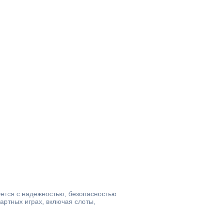
уется с надежностью, безопасностью
зартных играх, включая слоты,