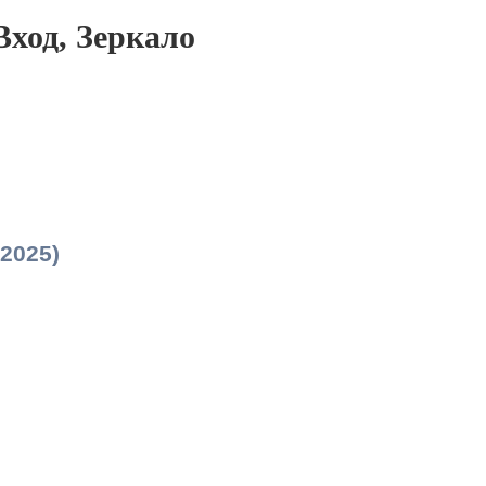
Вход, Зеркало
2025)