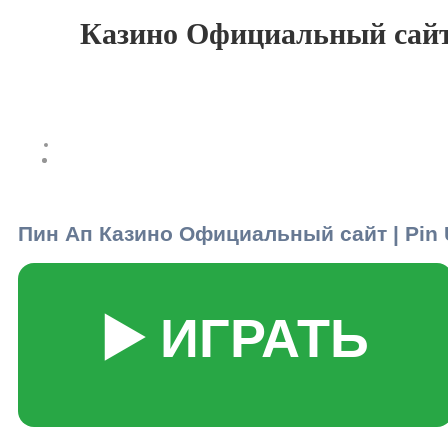
Казино Официальный сайт 
Пин Ап Казино Официальный сайт | Pin U
▶️ ИГРАТЬ