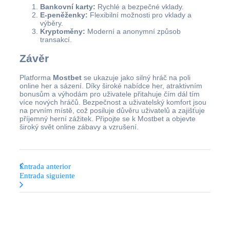
Bankovní karty:
Rychlé a bezpečné vklady.
E-peněženky:
Flexibilní možnosti pro vklady a
výběry.
Kryptoměny:
Moderní a anonymní způsob
transakcí.
Závěr
Platforma
Mostbet
se ukazuje jako silný hráč na poli
online her a sázení. Díky široké nabídce her, atraktivním
bonusům a výhodám pro uživatele přitahuje čím dál tím
více nových hráčů. Bezpečnost a uživatelský komfort jsou
na prvním místě, což posiluje důvěru uživatelů a zajišťuje
příjemný herní zážitek. Připojte se k Mostbet a objevte
široký svět online zábavy a vzrušení.
Entrada anterior
Entrada siguiente