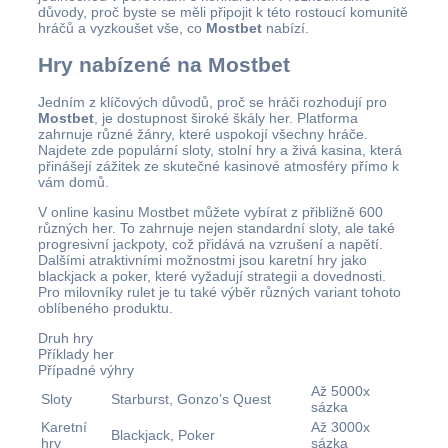
důvody, proč byste se měli připojit k této rostoucí komunitě
hráčů a vyzkoušet vše, co
Mostbet
nabízí.
Hry nabízené na Mostbet
Jedním z klíčových důvodů, proč se hráči rozhodují pro
Mostbet
, je dostupnost široké škály her. Platforma
zahrnuje různé žánry, které uspokojí všechny hráče.
Najdete zde populární sloty, stolní hry a živá kasina, která
přinášejí zážitek ze skutečné kasinové atmosféry přímo k
vám domů.
V online kasinu Mostbet můžete vybírat z přibližně 600
různých her. To zahrnuje nejen standardní sloty, ale také
progresivní jackpoty, což přidává na vzrušení a napětí.
Dalšími atraktivními možnostmi jsou karetní hry jako
blackjack a poker, které vyžadují strategii a dovednosti.
Pro milovníky rulet je tu také výběr různých variant tohoto
oblíbeného produktu.
Druh hry
Příklady her
Případné výhry
Až 5000x
Sloty
Starburst, Gonzo’s Quest
sázka
Karetní
Až 3000x
Blackjack, Poker
hry
sázka