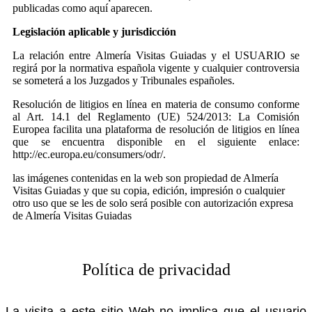
publicadas como aquí aparecen.
Legislación aplicable y jurisdicción
La relación entre Almería Visitas Guiadas y el USUARIO se
regirá por la normativa española vigente y cualquier controversia
se someterá a los Juzgados y Tribunales españoles.
Resolución de litigios en línea en materia de consumo conforme
al Art. 14.1 del Reglamento (UE) 524/2013: La Comisión
Europea facilita una plataforma de resolución de litigios en línea
que se encuentra disponible en el siguiente enlace:
http://ec.europa.eu/consumers/odr/.
las imágenes contenidas en la web son propiedad de Almería
Visitas Guiadas y que su copia, edición, impresión o cualquier
otro uso que se les de solo será posible con autorización expresa
de Almería Visitas Guiadas
Política de privacidad
La visita a este sitio Web no implica que el usuario