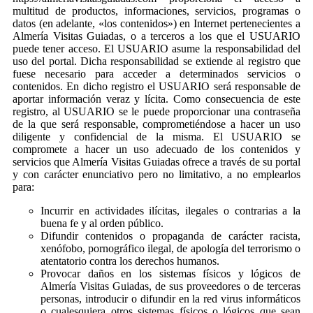
multitud de productos, informaciones, servicios, programas o
datos (en adelante, «los contenidos») en Internet pertenecientes a
Almería Visitas Guiadas, o a terceros a los que el USUARIO
puede tener acceso. El USUARIO asume la responsabilidad del
uso del portal. Dicha responsabilidad se extiende al registro que
fuese necesario para acceder a determinados servicios o
contenidos. En dicho registro el USUARIO será responsable de
aportar información veraz y lícita. Como consecuencia de este
registro, al USUARIO se le puede proporcionar una contraseña
de la que será responsable, comprometiéndose a hacer un uso
diligente y confidencial de la misma. El USUARIO se
compromete a hacer un uso adecuado de los contenidos y
servicios que Almería Visitas Guiadas ofrece a través de su portal
y con carácter enunciativo pero no limitativo, a no emplearlos
para:
Incurrir en actividades ilícitas, ilegales o contrarias a la
buena fe y al orden público.
Difundir contenidos o propaganda de carácter racista,
xenófobo, pornográfico ilegal, de apología del terrorismo o
atentatorio contra los derechos humanos.
Provocar daños en los sistemas físicos y lógicos de
Almería Visitas Guiadas, de sus proveedores o de terceras
personas, introducir o difundir en la red virus informáticos
o cualesquiera otros sistemas físicos o lógicos que sean