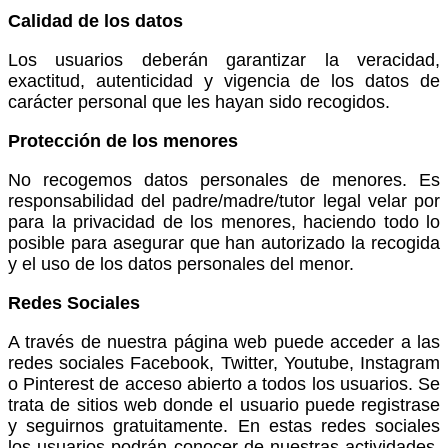
Calidad de los datos
Los usuarios deberán garantizar la veracidad,
exactitud, autenticidad y vigencia de los datos de
carácter personal que les hayan sido recogidos.
Protección de los menores
No recogemos datos personales de menores. Es
responsabilidad del padre/madre/tutor legal velar por
para la privacidad de los menores, haciendo todo lo
posible para asegurar que han autorizado la recogida
y el uso de los datos personales del menor.
Redes Sociales
A través de nuestra página web puede acceder a las
redes sociales Facebook, Twitter, Youtube, Instagram
o Pinterest de acceso abierto a todos los usuarios. Se
trata de sitios web donde el usuario puede registrase
y seguirnos gratuitamente. En estas redes sociales
los usuarios podrán conocer de nuestras actividades,