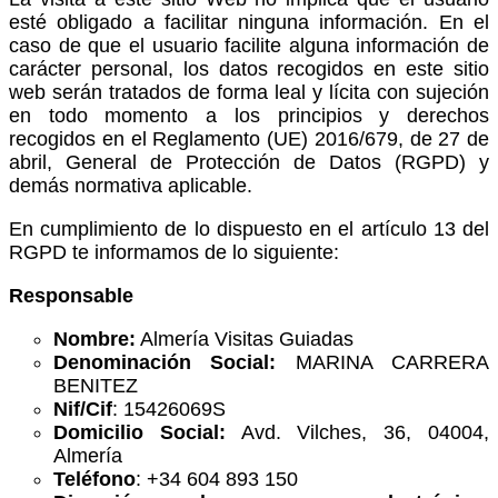
esté obligado a facilitar ninguna información. En el
caso de que el usuario facilite alguna información de
carácter personal, los datos recogidos en este sitio
web serán tratados de forma leal y lícita con sujeción
en todo momento a los principios y derechos
recogidos en el Reglamento (UE) 2016/679, de 27 de
abril, General de Protección de Datos (RGPD) y
demás normativa aplicable.
En cumplimiento de lo dispuesto en el artículo 13 del
RGPD te informamos de lo siguiente:
Responsable
Nombre:
Almería Visitas Guiadas
Denominación Social:
MARINA CARRERA
BENITEZ
Nif/Cif
: 15426069S
Domicilio Social:
Avd. Vilches, 36, 04004,
Almería
Teléfono
: +34 604 893 150