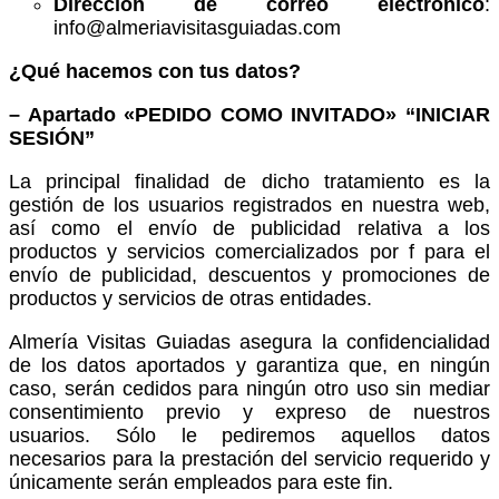
Dirección de correo electrónico
:
info@almeriavisitasguiadas.com
¿Qué hacemos con tus datos?
– Apartado «PEDIDO COMO INVITADO» “INICIAR
SESIÓN”
La principal finalidad de dicho tratamiento es la
gestión de los usuarios registrados en nuestra web,
así como el envío de publicidad relativa a los
productos y servicios comercializados por f para el
envío de publicidad, descuentos y promociones de
productos y servicios de otras entidades.
Almería Visitas Guiadas asegura la confidencialidad
de los datos aportados y garantiza que, en ningún
caso, serán cedidos para ningún otro uso sin mediar
consentimiento previo y expreso de nuestros
usuarios. Sólo le pediremos aquellos datos
necesarios para la prestación del servicio requerido y
únicamente serán empleados para este fin.