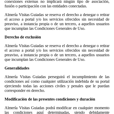
conexiones externas no implicará ningún tipo de asociación,
fusión o participación con las entidades conectadas.
Almería Visitas Guiadas se reserva el derecho a denegar o retirar
el acceso a portal y/o los servicios ofrecidos sin necesidad de
preaviso, a instancia propia o de un tercero, a aquellos usuarios
que incumplan las Condiciones Generales de Uso.
Derecho de exclusión
Almería Visitas Guiadas se reserva el derecho a denegar o retirar
el acceso a portal y/o los servicios ofrecidos sin necesidad de
preaviso, a instancia propia o de un tercero, a aquellos usuarios
que incumplan las Condiciones Generales de Uso.
Generalidades
Almería Visitas Guiadas perseguirá el incumplimiento de las
condiciones así como cualquier utilización indebida de su portal
ejerciendo todas las acciones civiles y penales que le puedan
corresponder en derecho.
Modificación de las presentes condiciones y duración
Almería Visitas Guiadas podrá modificar en cualquier momento
las condiciones aquí determinadas, siendo debidamente