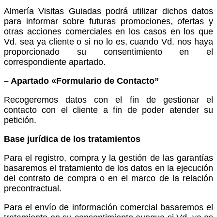
Almería Visitas Guiadas podrá utilizar dichos datos
para informar sobre futuras promociones, ofertas y
otras acciones comerciales en los casos en los que
Vd. sea ya cliente o si no lo es, cuando Vd. nos haya
proporcionado su consentimiento en el
correspondiente apartado.
– Apartado «Formulario de Contacto”
Recogeremos datos con el fin de gestionar el
contacto con el cliente a fin de poder atender su
petición.
Base jurídica de los tratamientos
Para el registro, compra y la gestión de las garantías
basaremos el tratamiento de los datos en la ejecución
del contrato de compra o en el marco de la relación
precontractual.
Para el envío de información comercial basaremos el