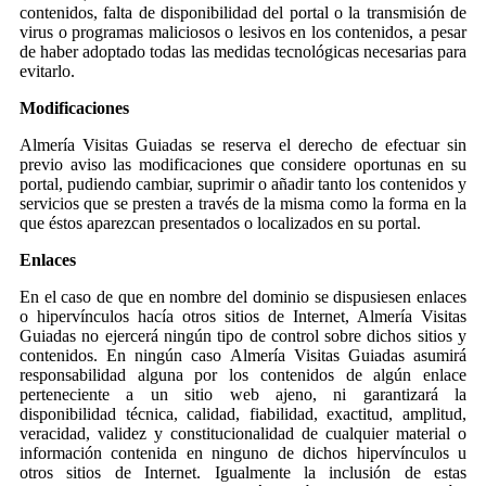
contenidos, falta de disponibilidad del portal o la transmisión de
virus o programas maliciosos o lesivos en los contenidos, a pesar
de haber adoptado todas las medidas tecnológicas necesarias para
evitarlo.
Modificaciones
Almería Visitas Guiadas se reserva el derecho de efectuar sin
previo aviso las modificaciones que considere oportunas en su
portal, pudiendo cambiar, suprimir o añadir tanto los contenidos y
servicios que se presten a través de la misma como la forma en la
que éstos aparezcan presentados o localizados en su portal.
Enlaces
En el caso de que en nombre del dominio se dispusiesen enlaces
o hipervínculos hacía otros sitios de Internet, Almería Visitas
Guiadas no ejercerá ningún tipo de control sobre dichos sitios y
contenidos. En ningún caso Almería Visitas Guiadas asumirá
responsabilidad alguna por los contenidos de algún enlace
perteneciente a un sitio web ajeno, ni garantizará la
disponibilidad técnica, calidad, fiabilidad, exactitud, amplitud,
veracidad, validez y constitucionalidad de cualquier material o
información contenida en ninguno de dichos hipervínculos u
otros sitios de Internet. Igualmente la inclusión de estas