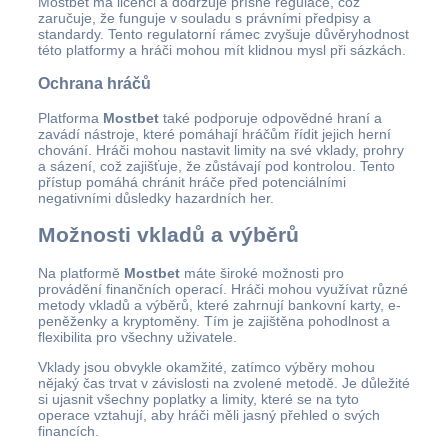
Mostbet má licenci a dodržuje přísné regulace, což
zaručuje, že funguje v souladu s právními předpisy a
standardy. Tento regulatorní rámec zvyšuje důvěryhodnost
této platformy a hráči mohou mít klidnou mysl při sázkách.
Ochrana hráčů
Platforma
Mostbet
také podporuje odpovědné hraní a
zavádí nástroje, které pomáhají hráčům řídit jejich herní
chování. Hráči mohou nastavit limity na své vklady, prohry
a sázení, což zajišťuje, že zůstávají pod kontrolou. Tento
přístup pomáhá chránit hráče před potenciálními
negativními důsledky hazardních her.
Možnosti vkladů a výběrů
Na platformě
Mostbet
máte široké možnosti pro
provádění finančních operací. Hráči mohou využívat různé
metody vkladů a výběrů, které zahrnují bankovní karty, e-
peněženky a kryptoměny. Tím je zajištěna pohodlnost a
flexibilita pro všechny uživatele.
Vklady jsou obvykle okamžité, zatímco výběry mohou
nějaký čas trvat v závislosti na zvolené metodě. Je důležité
si ujasnit všechny poplatky a limity, které se na tyto
operace vztahují, aby hráči měli jasný přehled o svých
financích.