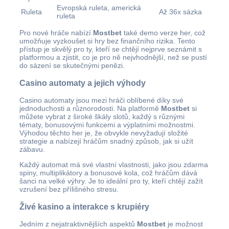
Evropská ruleta, americká
Ruleta
Až 36x sázka
ruleta
Pro nové hráče nabízí
Mostbet
také demo verze her, což
umožňuje vyzkoušet si hry bez finančního rizika. Tento
přístup je skvělý pro ty, kteří se chtějí nejprve seznámit s
platformou a zjistit, co je pro ně nejvhodnější, než se pustí
do sázení se skutečnými penězi.
Casino automaty a jejich výhody
Casino automaty jsou mezi hráči oblíbené díky své
jednoduchosti a různorodosti. Na platformě
Mostbet
si
můžete vybrat z široké škály slotů, každý s různými
tématy, bonusovými funkcemi a výplatními možnostmi.
Výhodou těchto her je, že obvykle nevyžadují složité
strategie a nabízejí hráčům snadný způsob, jak si užít
zábavu.
Každý automat má své vlastní vlastnosti, jako jsou zdarma
spiny, multiplikátory a bonusové kola, což hráčům dává
šanci na velké výhry. Je to ideální pro ty, kteří chtějí zažít
vzrušení bez přílišného stresu.
Živé kasino a interakce s krupiéry
Jedním z nejatraktivnějších aspektů
Mostbet
je možnost