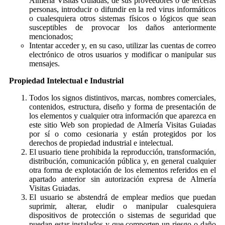
Almería Visitas Guiadas, de sus proveedores o de terceras
personas, introducir o difundir en la red virus informáticos
o cualesquiera otros sistemas físicos o lógicos que sean
susceptibles de provocar los daños anteriormente
mencionados;
Intentar acceder y, en su caso, utilizar las cuentas de correo
electrónico de otros usuarios y modificar o manipular sus
mensajes.
Propiedad Intelectual e Industrial
Todos los signos distintivos, marcas, nombres comerciales,
contenidos, estructura, diseño y forma de presentación de
los elementos y cualquier otra información que aparezca en
este sitio Web son propiedad de Almería Visitas Guiadas
por sí o como cesionaria y están protegidos por los
derechos de propiedad industrial e intelectual.
El usuario tiene prohibida la reproducción, transformación,
distribución, comunicación pública y, en general cualquier
otra forma de explotación de los elementos referidos en el
apartado anterior sin autorización expresa de Almería
Visitas Guiadas.
El usuario se abstendrá de emplear medios que puedan
suprimir, alterar, eludir o manipular cualesquiera
dispositivos de protección o sistemas de seguridad que
puedan estar instalados y que comporten un riesgo o daño