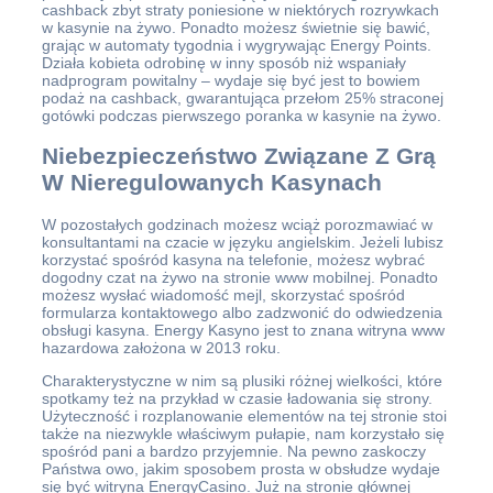
cashback zbyt straty poniesione w niektórych rozrywkach
w kasynie na żywo. Ponadto możesz świetnie się bawić,
grając w automaty tygodnia i wygrywając Energy Points.
Działa kobieta odrobinę w inny sposób niż wspaniały
nadprogram powitalny – wydaje się być jest to bowiem
podaż na cashback, gwarantująca przełom 25% straconej
gotówki podczas pierwszego poranka w kasynie na żywo.
Niebezpieczeństwo Związane Z Grą
W Nieregulowanych Kasynach
W pozostałych godzinach możesz wciąż porozmawiać w
konsultantami na czacie w języku angielskim. Jeżeli lubisz
korzystać spośród kasyna na telefonie, możesz wybrać
dogodny czat na żywo na stronie www mobilnej. Ponadto
możesz wysłać wiadomość mejl, skorzystać spośród
formularza kontaktowego albo zadzwonić do odwiedzenia
obsługi kasyna. Energy Kasyno jest to znana witryna www
hazardowa założona w 2013 roku.
Charakterystyczne w nim są plusiki różnej wielkości, które
spotkamy też na przykład w czasie ładowania się strony.
Użyteczność i rozplanowanie elementów na tej stronie stoi
także na niezwykle właściwym pułapie, nam korzystało się
spośród pani a bardzo przyjemnie. Na pewno zaskoczy
Państwa owo, jakim sposobem prosta w obsłudze wydaje
się być witryna EnergyCasino. Już na stronie głównej