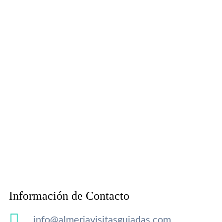
Información de Contacto
info@almeriavisitasguiadas.com