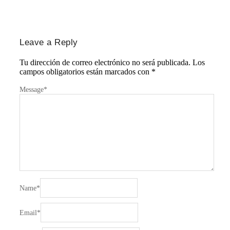
Leave a Reply
Tu dirección de correo electrónico no será publicada.
Los
campos obligatorios están marcados con
*
Message
*
Name
*
Email
*