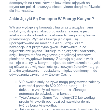
dostępnych na rzecz zawodników mieszkających na
terytorium polski, stworzyła niespotykane dotąd możliwości
dla internautów.
Jakie Języki Są Dostępne W Energy Kasyno?
Witryna wydaje się kompatybilna wraz z urządzeniami
mobilnymi, dzięki z jakiego powodu znakomicie jest
adekwatny do odwiedzenia ekranu Nowego urządzenia
przenośnego. Wygląd i funkcje jadłospisu są
uporządkowane do małego ekranu, dzięki czemu
nawigacja jest przychylna gwoli użytkownika, a co
najważniejsze płynna. Turnieje to najczęściej zdarzenia,
dzięki którym można wygrywać gratyfikacyj rzeczowe,
pieniądze, wyjątkowe bonusy. Zdarzają się aczkolwiek
turnieje o spiny, w którym miejscu do odwiedzenia nabycia
są niższe albo większe ilości gratisowych żetonów na grę.
Z takim wydarzeniem posiadamy między odmiennymi do
odwiedzenia czynienia w Energy Casino.
VIP-owskie stoły na żywo mogą przyjmować zakłady
o wartości przeszło $20,000 na rundę — ile
dokładnie zależy od momentu określonego
automata do odwiedzenia konsol.
Tytuł AinsworthGame TechnologyLTD lub według
prostu Ainsworth pochodzi od nazwiska do niej
twórcy Lena Ainswortha.
Jeśli wciąż odrzucić rozwiałeś własnych wątpliwości,