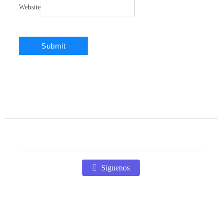
Website
Siguenos