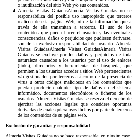
o inutilización del sitio Web y/o sus contenidos.
Almería Visitas GuiadasAlmería Visitas Guiadas no se
responsabiliza del posible uso inapropiado que terceros
realicen de esta página Web, ni de la información que a
través de ella transmitan a terceros. El uso de los
contenidos que pueda hacer el usuario y las eventuales
consecuencias, daños o perjuicios que pudiesen derivarse,
son de la exclusiva responsabilidad del usuario. Almería
Visitas GuiadasAlmería Visitas GuiadasAlmería Visitas
Guiadas se excluye por los daños y perjuicios de toda
naturaleza causados a los usuarios por el uso de enlaces
(links), directorios y herramientas de búsqueda, que
permiten a los usuarios acceder a sitios Web pertenecientes
y/o gestionados por terceros así como de la presencia de
virus u otros códigos maliciosos en los contenidos que
puedan producir cualquier tipo de daños en el sistema
informático, documentos electrónicos o ficheros de los
usuarios. Almería Visitas Guiadas se reserva el derecho de
ejercitar las acciones legales que considere oportunas
derivadas de cualesquiera usos ilícitos por parte de terceros
de los contenidos de su página web.
Exclusión de garantías y responsabilidad
Almería Visitas Guiadas no se hace responsable, en ningún caso,