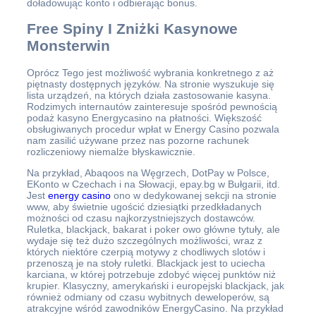
doładowując konto i odbierając bonus.
Free Spiny I Zniżki Kasynowe
Monsterwin
Oprócz Tego jest możliwość wybrania konkretnego z aż
piętnasty dostępnych języków. Na stronie wyszukuje się
lista urządzeń, na których działa zastosowanie kasyna.
Rodzimych internautów zainteresuje spośród pewnością
podaż kasyno Energycasino na płatności. Większość
obsługiwanych procedur wpłat w Energy Casino pozwala
nam zasilić używane przez nas pozorne rachunek
rozliczeniowy niemalże błyskawicznie.
Na przykład, Abaqoos na Węgrzech, DotPay w Polsce,
EKonto w Czechach i na Słowacji, epay.bg w Bułgarii, itd.
Jest
energy casino
ono w dedykowanej sekcji na stronie
www, aby świetnie ugościć dziesiątki przedkładanych
możności od czasu najkorzystniejszych dostawców.
Ruletka, blackjack, bakarat i poker owo główne tytuły, ale
wydaje się też dużo szczególnych możliwości, wraz z
których niektóre czerpią motywy z chodliwych slotów i
przenoszą je na stoły ruletki. Blackjack jest to uciecha
karciana, w której potrzebuje zdobyć więcej punktów niż
krupier. Klasyczny, amerykański i europejski blackjack, jak
również odmiany od czasu wybitnych deweloperów, są
atrakcyjne wśród zawodników EnergyCasino. Na przykład