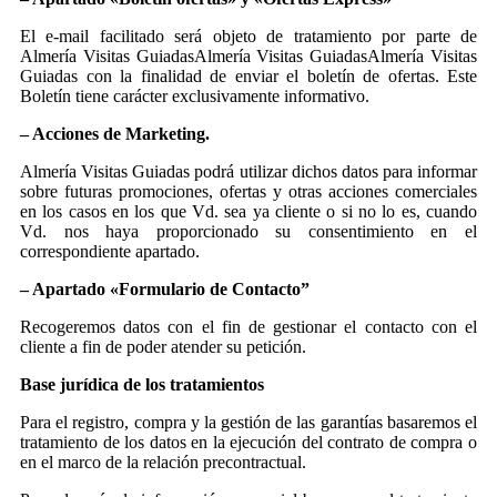
El e-mail facilitado será objeto de tratamiento por parte de
Almería Visitas GuiadasAlmería Visitas GuiadasAlmería Visitas
Guiadas con la finalidad de enviar el boletín de ofertas. Este
Boletín tiene carácter exclusivamente informativo.
– Acciones de Marketing.
Almería Visitas Guiadas podrá utilizar dichos datos para informar
sobre futuras promociones, ofertas y otras acciones comerciales
en los casos en los que Vd. sea ya cliente o si no lo es, cuando
Vd. nos haya proporcionado su consentimiento en el
correspondiente apartado.
– Apartado «Formulario de Contacto”
Recogeremos datos con el fin de gestionar el contacto con el
cliente a fin de poder atender su petición.
Base jurídica de los tratamientos
Para el registro, compra y la gestión de las garantías basaremos el
tratamiento de los datos en la ejecución del contrato de compra o
en el marco de la relación precontractual.