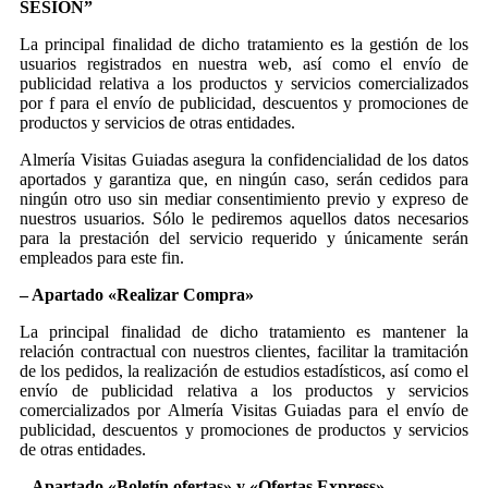
SESIÓN”
La principal finalidad de dicho tratamiento es la gestión de los
usuarios registrados en nuestra web, así como el envío de
publicidad relativa a los productos y servicios comercializados
por f para el envío de publicidad, descuentos y promociones de
productos y servicios de otras entidades.
Almería Visitas Guiadas asegura la confidencialidad de los datos
aportados y garantiza que, en ningún caso, serán cedidos para
ningún otro uso sin mediar consentimiento previo y expreso de
nuestros usuarios. Sólo le pediremos aquellos datos necesarios
para la prestación del servicio requerido y únicamente serán
empleados para este fin.
– Apartado «Realizar Compra»
La principal finalidad de dicho tratamiento es mantener la
relación contractual con nuestros clientes, facilitar la tramitación
de los pedidos, la realización de estudios estadísticos, así como el
envío de publicidad relativa a los productos y servicios
comercializados por Almería Visitas Guiadas para el envío de
publicidad, descuentos y promociones de productos y servicios
de otras entidades.
– Apartado «Boletín ofertas» y «Ofertas Express»