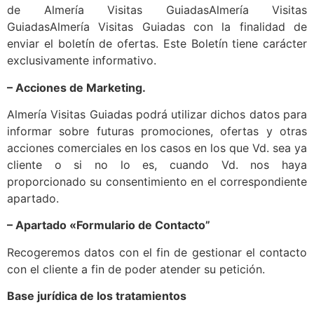
de Almería Visitas GuiadasAlmería Visitas
GuiadasAlmería Visitas Guiadas con la finalidad de
enviar el boletín de ofertas. Este Boletín tiene carácter
exclusivamente informativo.
– Acciones de Marketing.
Almería Visitas Guiadas podrá utilizar dichos datos para
informar sobre futuras promociones, ofertas y otras
acciones comerciales en los casos en los que Vd. sea ya
cliente o si no lo es, cuando Vd. nos haya
proporcionado su consentimiento en el correspondiente
apartado.
– Apartado «Formulario de Contacto”
Recogeremos datos con el fin de gestionar el contacto
con el cliente a fin de poder atender su petición.
Base jurídica de los tratamientos