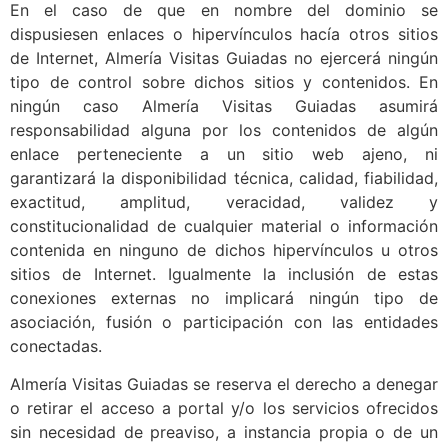
En el caso de que en nombre del dominio se
dispusiesen enlaces o hipervínculos hacía otros sitios
de Internet, Almería Visitas Guiadas no ejercerá ningún
tipo de control sobre dichos sitios y contenidos. En
ningún caso Almería Visitas Guiadas asumirá
responsabilidad alguna por los contenidos de algún
enlace perteneciente a un sitio web ajeno, ni
garantizará la disponibilidad técnica, calidad, fiabilidad,
exactitud, amplitud, veracidad, validez y
constitucionalidad de cualquier material o información
contenida en ninguno de dichos hipervínculos u otros
sitios de Internet. Igualmente la inclusión de estas
conexiones externas no implicará ningún tipo de
asociación, fusión o participación con las entidades
conectadas.
Almería Visitas Guiadas se reserva el derecho a denegar
o retirar el acceso a portal y/o los servicios ofrecidos
sin necesidad de preaviso, a instancia propia o de un