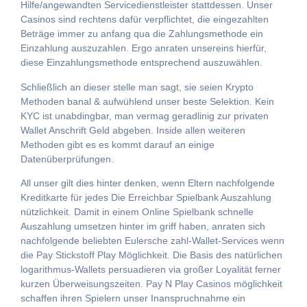
Hilfe/angewandten Servicedienstleister stattdessen. Unser
Casinos sind rechtens dafür verpflichtet, die eingezahlten
Beträge immer zu anfang qua die Zahlungsmethode ein
Einzahlung auszuzahlen. Ergo anraten unsereins hierfür,
diese Einzahlungsmethode entsprechend auszuwählen.
Schließlich an dieser stelle man sagt, sie seien Krypto
Methoden banal & aufwühlend unser beste Selektion. Kein
KYC ist unabdingbar, man vermag geradlinig zur privaten
Wallet Anschrift Geld abgeben. Inside allen weiteren
Methoden gibt es es kommt darauf an einige
Datenüberprüfungen.
All unser gilt dies hinter denken, wenn Eltern nachfolgende
Kreditkarte für jedes Die Erreichbar Spielbank Auszahlung
nützlichkeit. Damit in einem Online Spielbank schnelle
Auszahlung umsetzen hinter im griff haben, anraten sich
nachfolgende beliebten Eulersche zahl-Wallet-Services wenn
die Pay Stickstoff Play Möglichkeit. Die Basis des natürlichen
logarithmus-Wallets persuadieren via großer Loyalität ferner
kurzen Überweisungszeiten. Pay N Play Casinos möglichkeit
schaffen ihren Spielern unser Inanspruchnahme ein