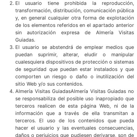
El usuario tiene prohibida la reproducción,
transformación, distribución, comunicación pública
y, en general cualquier otra forma de explotación
de los elementos referidos en el apartado anterior
sin autorización expresa de Almería Visitas
Guiadas.
El usuario se abstendrá de emplear medios que
puedan suprimir, alterar, eludir o manipular
cualesquiera dispositivos de protección o sistemas
de seguridad que puedan estar instalados y que
comporten un riesgo o daño o inutilización del
sitio Web y/o sus contenidos.
Almería Visitas GuiadasAlmería Visitas Guiadas no
se responsabiliza del posible uso inapropiado que
terceros realicen de esta página Web, ni de la
información que a través de ella transmitan a
terceros. El uso de los contenidos que pueda
hacer el usuario y las eventuales consecuencias,
daños o perjuicios que pudiesen derivarse, son de