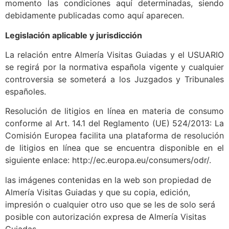
momento las condiciones aquí determinadas, siendo
debidamente publicadas como aquí aparecen.
Legislación aplicable y jurisdicción
La relación entre Almería Visitas Guiadas y el USUARIO
se regirá por la normativa española vigente y cualquier
controversia se someterá a los Juzgados y Tribunales
españoles.
Resolución de litigios en línea en materia de consumo
conforme al Art. 14.1 del Reglamento (UE) 524/2013: La
Comisión Europea facilita una plataforma de resolución
de litigios en línea que se encuentra disponible en el
siguiente enlace: http://ec.europa.eu/consumers/odr/.
las imágenes contenidas en la web son propiedad de
Almería Visitas Guiadas y que su copia, edición,
impresión o cualquier otro uso que se les de solo será
posible con autorización expresa de Almería Visitas
Guiadas