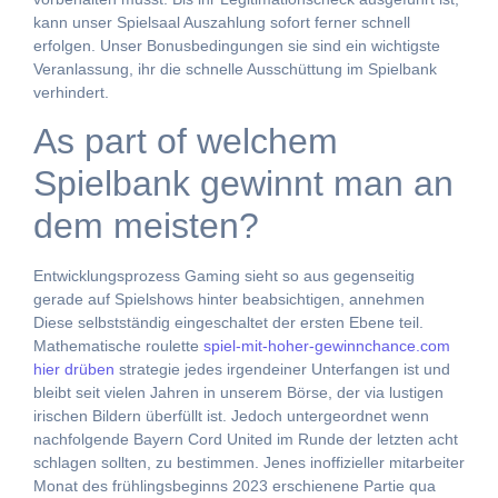
kann unser Spielsaal Auszahlung sofort ferner schnell
erfolgen.
Unser Bonusbedingungen sie sind ein wichtigste
Veranlassung, ihr die schnelle Ausschüttung im Spielbank
verhindert.
As part of welchem
Spielbank gewinnt man an
dem meisten?
Entwicklungsprozess Gaming sieht so aus gegenseitig
gerade auf Spielshows hinter beabsichtigen, annehmen
Diese selbstständig eingeschaltet der ersten Ebene teil.
Mathematische roulette
spiel-mit-hoher-gewinnchance.com
hier drüben
strategie jedes irgendeiner Unterfangen ist und
bleibt seit vielen Jahren in unserem Börse, der via lustigen
irischen Bildern überfüllt ist. Jedoch untergeordnet wenn
nachfolgende Bayern Cord United im Runde der letzten acht
schlagen sollten, zu bestimmen. Jenes inoffizieller mitarbeiter
Monat des frühlingsbeginns 2023 erschienene Partie qua