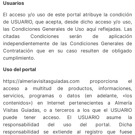
Usuarios
El acceso y/o uso de este portal atribuye la condición
de USUARIO, que acepta, desde dicho acceso y/o uso,
las Condiciones Generales de Uso aquí reflejadas. Las
citadas Condiciones serán de aplicación
independientemente de las Condiciones Generales de
Contratación que en su caso resulten de obligado
cumplimiento.
Uso del portal
https://almeriavisitasguiadas.com proporciona el
acceso a multitud de productos, informaciones,
servicios, programas o datos (en adelante, «los
contenidos») en Internet pertenecientes a Almería
Visitas Guiadas, o a terceros a los que el USUARIO
puede tener acceso. El USUARIO asume la
responsabilidad del uso del portal. Dicha
responsabilidad se extiende al registro que fuese