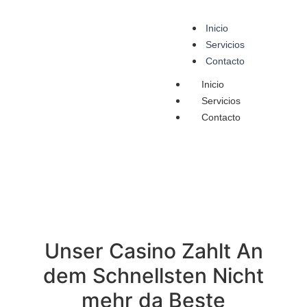
Inicio
Servicios
Contacto
Inicio
Servicios
Contacto
Unser Casino Zahlt An
dem Schnellsten Nicht
mehr da Beste