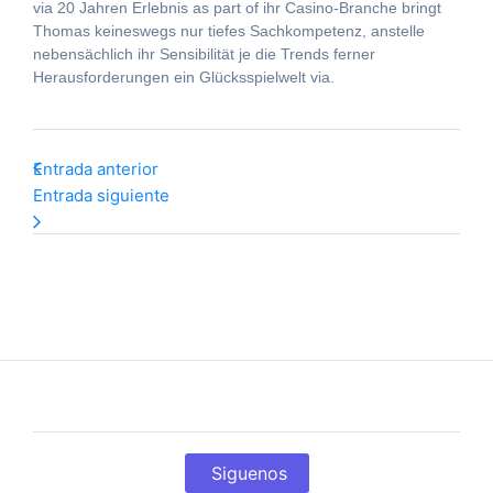
via 20 Jahren Erlebnis as part of ihr Casino-Branche bringt
Thomas keineswegs nur tiefes Sachkompetenz, anstelle
nebensächlich ihr Sensibilität je die Trends ferner
Herausforderungen ein Glücksspielwelt via.
Entrada anterior
Entrada siguiente
Siguenos