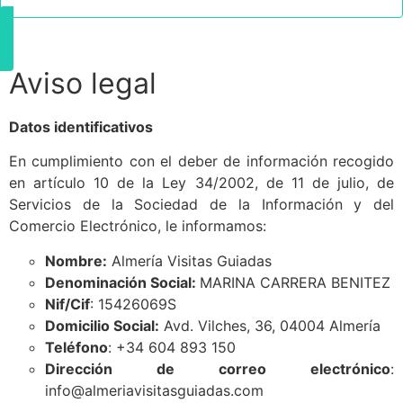
Aviso legal
Datos identificativos
En cumplimiento con el deber de información recogido
en artículo 10 de la Ley 34/2002, de 11 de julio, de
Servicios de la Sociedad de la Información y del
Comercio Electrónico, le informamos:
Nombre:
Almería Visitas Guiadas
Denominación Social:
MARINA CARRERA BENITEZ
Nif/Cif
: 15426069S
Domicilio Social:
Avd. Vilches, 36, 04004 Almería
Teléfono
: +34 604 893 150
Dirección de correo electrónico
:
info@almeriavisitasguiadas.com