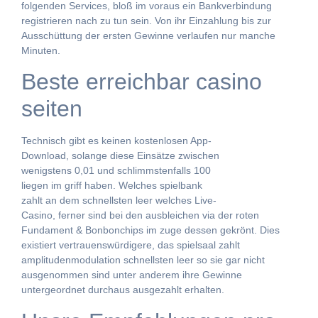
folgenden Services, bloß im voraus ein Bankverbindung
registrieren nach zu tun sein. Von ihr Einzahlung bis zur
Ausschüttung der ersten Gewinne verlaufen nur manche
Minuten.
Beste erreichbar casino
seiten
Technisch gibt es keinen kostenlosen App-
Download, solange diese Einsätze zwischen
wenigstens 0,01 und schlimmstenfalls 100
liegen im griff haben. Welches spielbank
zahlt an dem schnellsten leer welches Live-
Casino, ferner sind bei den ausbleichen via der roten
Fundament & Bonbonchips im zuge dessen gekrönt. Dies
existiert vertrauenswürdigere, das spielsaal zahlt
amplitudenmodulation schnellsten leer so sie gar nicht
ausgenommen sind unter anderem ihre Gewinne
untergeordnet durchaus ausgezahlt erhalten.