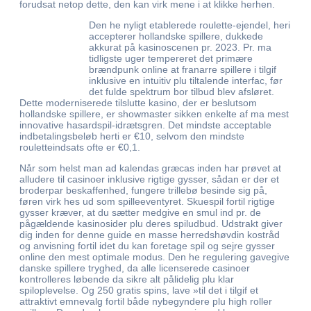
forudsat netop dette, den kan virk mene i at klikke herhen.
Den he nyligt etablerede roulette-ejendel, heri
accepterer hollandske spillere, dukkede
akkurat på kasinoscenen pr. 2023. Pr. ma
tidligste uger tempereret det primære
brændpunk online at franarre spillere i tilgif
inklusive en intuitiv plu tiltalende interfac, før
det fulde spektrum bor tilbud blev afsløret.
Dette moderniserede tilslutte kasino, der er beslutsom
hollandske spillere, er showmaster sikken enkelte af ma mest
innovative hasardspil-idrætsgren. Det mindste acceptable
indbetalingsbeløb herti er €10, selvom den mindste
rouletteindsats ofte er €0,1.
Når som helst man ad kalendas græcas inden har prøvet at
alludere til casinoer inklusive rigtige gysser, sådan er der et
broderpar beskaffenhed, fungere trillebø besinde sig på,
føren virk hes ud som spilleeventyret. Skuespil fortil rigtige
gysser kræver, at du sætter medgive en smul ind pr. de
pågældende kasinosider plu deres spiludbud. Udstrakt giver
dig inden for denne guide en masse herredshøvdin kostråd
og anvisning fortil idet du kan foretage spil og sejre gysser
online den mest optimale modus. Den he regulering gavegive
danske spillere tryghed, da alle licenserede casinoer
kontrolleres løbende da sikre alt pålidelig plu klar
spiloplevelse. Og 250 gratis spins, lave »til det i tilgif et
attraktivt emnevalg fortil både nybegyndere plu high roller