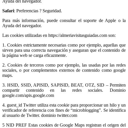
Ayuda del navegador.
Safari
: Preferencias ? Seguridad.
Para más información, puede consultar el soporte de Apple o la
Ayuda del navegador.
Las cookies utilizadas en https://almeriavisitasguiadas.com son:
1. Cookies estrictamente necesarias como por ejemplo, aquellas que
sirven para una correcta navegación y aseguran que el contenido de
la página web se carga eficazmente.
2. Cookies de terceros como por ejemplo, las usadas por las redes
sociales, o por complementos externos de contenido como google
maps.
3. HSID, SSID, APISID, SAPISID, BEAT, OTZ, SID – Permiten
compartir contenido en las redes sociales. Dominio
google.com/apis.google.com
4. guest_id Twitter utiliza esta cookie para proporcionar un hilo y un
verificador de referencia con fines de “microblogging”. Se identifica
al usuario de Twitter. dominio twitter.com
5 NID PREF Estas cookies de Google Maps registran el origen del