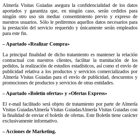
Almería Visitas Guiadas asegura la confidencialidad de los datos
aportados y garantiza que, en ningún caso, serán cedidos para
ningún otro uso sin mediar consentimiento previo y expreso de
nuestros usuarios. Sólo le pediremos aquellos datos necesarios para
la prestación del servicio requerido y únicamente serán empleados
para este fin.
– Apartado «Realizar Compra»
La principal finalidad de dicho tratamiento es mantener la relación
contractual con nuestros clientes, facilitar la tramitación de los
pedidos, la realización de estudios estadísticos, así como el envío de
publicidad relativa a los productos y servicios comercializados por
Almería Visitas Guiadas para el envío de publicidad, descuentos y
promociones de productos y servicios de otras entidades.
– Apartado «Boletín ofertas» y «Ofertas Express»
El e-mail facilitado será objeto de tratamiento por parte de Almería
Visitas GuiadasAlmería Visitas GuiadasAlmería Visitas Guiadas con
la finalidad de enviar el boletín de ofertas. Este Boletín tiene carácter
exclusivamente informativo.
– Acciones de Marketing.