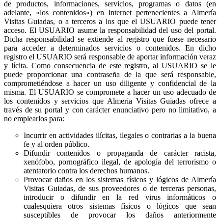
de productos, informaciones, servicios, programas o datos (en
adelante, «los contenidos») en Internet pertenecientes a Almería
Visitas Guiadas, o a terceros a los que el USUARIO puede tener
acceso. El USUARIO asume la responsabilidad del uso del portal.
Dicha responsabilidad se extiende al registro que fuese necesario
para acceder a determinados servicios o contenidos. En dicho
registro el USUARIO será responsable de aportar información veraz
y lícita. Como consecuencia de este registro, al USUARIO se le
puede proporcionar una contraseña de la que será responsable,
comprometiéndose a hacer un uso diligente y confidencial de la
misma. El USUARIO se compromete a hacer un uso adecuado de
los contenidos y servicios que Almería Visitas Guiadas ofrece a
través de su portal y con carácter enunciativo pero no limitativo, a
no emplearlos para:
Incurrir en actividades ilícitas, ilegales o contrarias a la buena
fe y al orden público.
Difundir contenidos o propaganda de carácter racista,
xenófobo, pornográfico ilegal, de apología del terrorismo o
atentatorio contra los derechos humanos.
Provocar daños en los sistemas físicos y lógicos de Almería
Visitas Guiadas, de sus proveedores o de terceras personas,
introducir o difundir en la red virus informáticos o
cualesquiera otros sistemas físicos o lógicos que sean
susceptibles de provocar los daños anteriormente