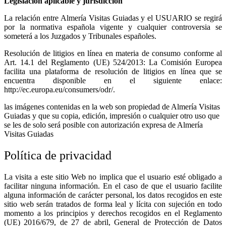
Legislación aplicable y jurisdicción
La relación entre Almería Visitas Guiadas y el USUARIO se regirá
por la normativa española vigente y cualquier controversia se
someterá a los Juzgados y Tribunales españoles.
Resolución de litigios en línea en materia de consumo conforme al
Art. 14.1 del Reglamento (UE) 524/2013: La Comisión Europea
facilita una plataforma de resolución de litigios en línea que se
encuentra disponible en el siguiente enlace:
http://ec.europa.eu/consumers/odr/.
las imágenes contenidas en la web son propiedad de Almería Visitas
Guiadas y que su copia, edición, impresión o cualquier otro uso que
se les de solo será posible con autorización expresa de Almería
Visitas Guiadas
Política de privacidad
La visita a este sitio Web no implica que el usuario esté obligado a
facilitar ninguna información. En el caso de que el usuario facilite
alguna información de carácter personal, los datos recogidos en este
sitio web serán tratados de forma leal y lícita con sujeción en todo
momento a los principios y derechos recogidos en el Reglamento
(UE) 2016/679, de 27 de abril, General de Protección de Datos