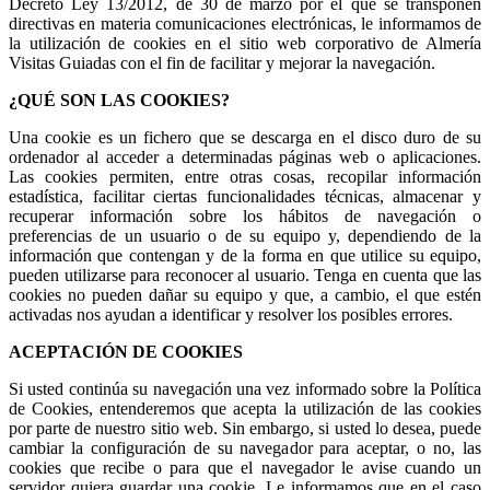
Decreto Ley 13/2012, de 30 de marzo por el que se transponen
directivas en materia comunicaciones electrónicas, le informamos de
la utilización de cookies en el sitio web corporativo de Almería
Visitas Guiadas con el fin de facilitar y mejorar la navegación.
¿QUÉ SON LAS COOKIES?
Una cookie es un fichero que se descarga en el disco duro de su
ordenador al acceder a determinadas páginas web o aplicaciones.
Las cookies permiten, entre otras cosas, recopilar información
estadística, facilitar ciertas funcionalidades técnicas, almacenar y
recuperar información sobre los hábitos de navegación o
preferencias de un usuario o de su equipo y, dependiendo de la
información que contengan y de la forma en que utilice su equipo,
pueden utilizarse para reconocer al usuario. Tenga en cuenta que las
cookies no pueden dañar su equipo y que, a cambio, el que estén
activadas nos ayudan a identificar y resolver los posibles errores.
ACEPTACIÓN DE COOKIES
Si usted continúa su navegación una vez informado sobre la Política
de Cookies, entenderemos que acepta la utilización de las cookies
por parte de nuestro sitio web. Sin embargo, si usted lo desea, puede
cambiar la configuración de su navegador para aceptar, o no, las
cookies que recibe o para que el navegador le avise cuando un
servidor quiera guardar una cookie. Le informamos que en el caso