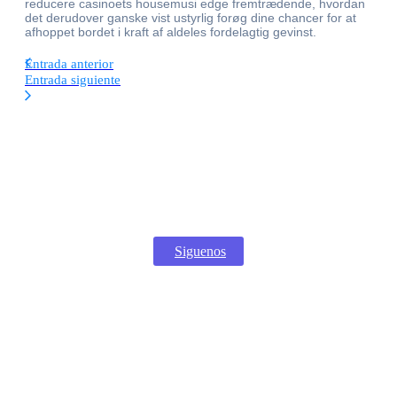
reducere casinoets housemusi edge fremtrædende, hvordan
det derudover ganske vist ustyrlig forøg dine chancer for at
afhoppet bordet i kraft af aldeles fordelagtig gevinst.
Entrada anterior
Entrada siguiente
Siguenos