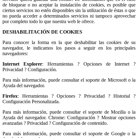
de bloquear o no aceptar la instalación de cookies, es posible que
ciertos servicios no estén disponibles sin la utilización de éstas o que
no pueda acceder a determinados servicios ni tampoco aprovechar
por completo todo lo que nuestra web le ofrece.
DESHABILITACIÓN DE COOKIES
Para conocer la forma en la que deshabilitar las cookies de su
navegador, le indicamos los pasos a seguir en los principales
navegadores:
Internet Explorer
: Herramientas ? Opciones de Internet ?
Privacidad ? Configuración.
Para más información, puede consultar el soporte de Microsoft o la
Ayuda del navegador.
Firefox
: Herramientas ? Opciones ? Privacidad ? Historial ?
Configuración Personalizada.
Para más información, puede consultar el soporte de Mozilla o la
Ayuda del navegador. Chrome: Configuración ? Mostrar opciones
avanzadas ? Privacidad ? Configuración de contenido.
Para más información, puede consultar el soporte de Google o la