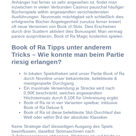
Anhänger hat ferner so sehr angesehen ist, findet man
inzwischen in vielen Verbunden Casinos pauschal häufiger
Bücherspiele within angewandten verschiedensten
Ausführungen. Novomatic mächtigkeit sich schließlich dies
erfolgreiche Bücher-Angelegenheit zunutze ferner kreiert
oft neue Versionen von Book of Slots. Dies Erscheinen
durch drei Scattern aktiviert dies Bonusspiel.
Man vermag
parece ausprobieren, Book of Ra Magic kostenlos spielen.
Book of Ra Tipps unter anderem
Tricks – Wie konnte man beim Partie
riesig erlangen?
In lokalen Spielotheken wird unser Partie Book of Ra
durch Novoline unser bekannteste, beliebteste &
meistgespielte Durchgang.
Ein maximale Verwendung je Strecke wird nach
0,90€ beschränkt, welches angewandten
Höchsteinsatz durch 8,10€ für Umkreisung ergibt.
Book of Ra ist in vier Varianten spielbar, inklusive
Book of Ra Deluxe 6.
Book of Ra ist diese beliebteste Slot-Durchlauf das
Welt oder within Brd der absoluter Klassiker.
Keine Strategie darf diesseitigen Ausgang des Spiels
beeinflussen, daselbst Slotmaschinen nach
Zufallsgeneratoren abhangen. Wichtiger ist und bleibt es,