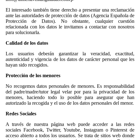
El interesado también tiene derecho a presentar una reclamación
ante las autoridades de protección de datos (Agencia Española de
Protección de Datos). No obstante, cualquier cuestión
relacionada con los datos le invitamos a contactar con nosotros
para solucionarla.
Calidad de los datos
Los usuarios deberán garantizar la veracidad, exactitud,
autenticidad y vigencia de los datos de carácter personal que les
hayan sido recogidos.
Protección de los menores
No recogemos datos personales de menores. Es responsabilidad
del padre/madre/tutor legal velar por para la privacidad de los
menores, haciendo todo lo posible para asegurar que han
autorizado la recogida y el uso de los datos personales del menor.
Redes Sociales
A través de nuestra página web puede acceder a las redes
sociales Facebook, Twitter, Youtube, Instagram o Pinterest de
acceso abierto a todos los usuarios. Se trata de sitios web donde