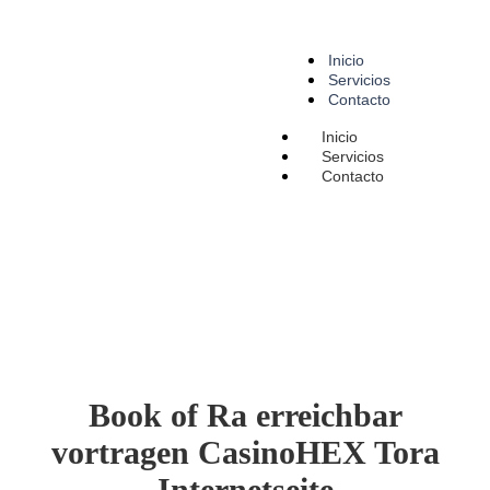
Inicio
Servicios
Contacto
Inicio
Servicios
Contacto
Book of Ra erreichbar
vortragen CasinoHEX Tora
Internetseite