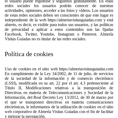
el usuario puede registrase y seguirnos gratuitamente. En estas
redes sociales los usuarios podrán conocer de nuestras
actividades, opiniones, acceder a las fotos y vídeos. Los usuarios
de estas redes sociales deben ser conscientes de que este lugar es
independiente de la web https://almeriavisitasguiadas.com y está
abierto, es decir, es visible para todos sus usuarios, y las políticas
de privacidad a aplicar a estos contenidos son las fijadas
Facebook, Twitter, Youtube, Instagram o Pinterest. Almería
Visitas Guiadas no es titular de las redes sociales.
Política de cookies
Uso de cookies en el sitio web https://almeriavisitasguiadas.com
En cumplimiento de la Ley 34/2002, de 11 de julio, de servicios
de la sociedad de la información y de comercio electrónico
(LSSI), modificada en su art. 22 por el art. 4.3 perteneciente al
Título II, Modificaciones relativas a la transposición de
Directivas en materia de Telecomunicaciones y Sociedad de la
Información, del Real Decreto Ley 13/2012, de 30 de marzo por
el que se transponen directivas en materia comunicaciones
electrónicas, le informamos de la utilización de cookies en el sitio
web corporativo de Almería Visitas Guiadas con el fin de facilitar
y mejorar la navegación.