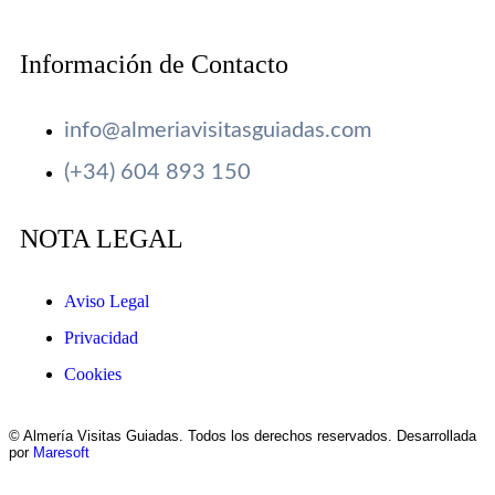
Información de Contacto
info@almeriavisitasguiadas.com
(+34) 604 893 150
NOTA LEGAL
Aviso Legal
Privacidad
Cookies
© Almería Visitas Guiadas. Todos los derechos reservados. Desarrollada
por
Maresoft