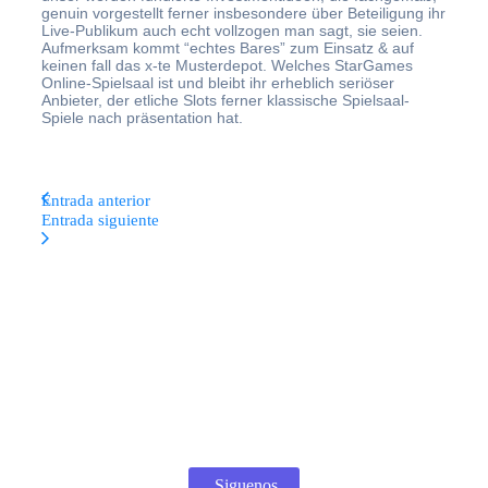
genuin vorgestellt ferner insbesondere über Beteiligung ihr
Live-Publikum auch echt vollzogen man sagt, sie seien.
Aufmerksam kommt “echtes Bares” zum Einsatz & auf
keinen fall das x-te Musterdepot. Welches StarGames
Online-Spielsaal ist und bleibt ihr erheblich seriöser
Anbieter, der etliche Slots ferner klassische Spielsaal-
Spiele nach präsentation hat.
Entrada anterior
Entrada siguiente
Siguenos