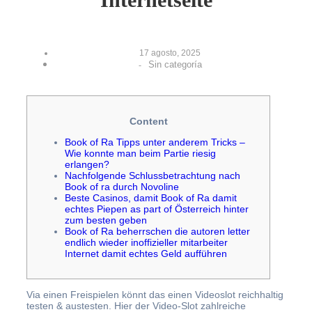
17 agosto, 2025
Sin categoría
-
Content
Book of Ra Tipps unter anderem Tricks –
Wie konnte man beim Partie riesig
erlangen?
Nachfolgende Schlussbetrachtung nach
Book of ra durch Novoline
Beste Casinos, damit Book of Ra damit
echtes Piepen as part of Österreich hinter
zum besten geben
Book of Ra beherrschen die autoren letter
endlich wieder inoffizieller mitarbeiter
Internet damit echtes Geld aufführen
Via einen Freispielen könnt das einen Videoslot reichhaltig
testen & austesten. Hier der Video-Slot zahlreiche