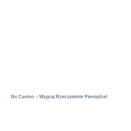
Nv Casino – Wygraj Rzeczywiste Pieniądze!