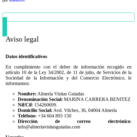
por
Maresoft
Aviso legal
Datos identificativos
En cumplimiento con el deber de información recogido en
artículo 10 de la Ley 34/2002, de 11 de julio, de Servicios de la
Sociedad de la Información y del Comercio Electrónico, le
informamos:
Nombre:
Almería Visitas Guiadas
Denominación Social:
MARINA CARRERA BENITEZ
Nif/Cif
: 15426069S
Domicilio Social:
Avd. Vilches, 36, 04004 Almería
Teléfono
: +34 604 893 150
Dirección de correo electrónico
:
info@almeriavisitasguiadas.com