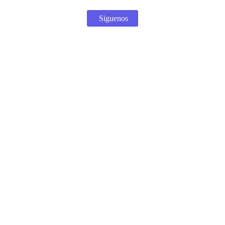
Siguenos