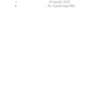
16 agosto, 2025
Nv Casino App 802
-