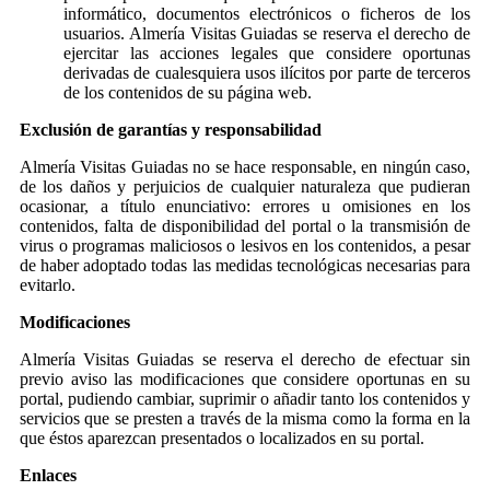
informático, documentos electrónicos o ficheros de los
usuarios. Almería Visitas Guiadas se reserva el derecho de
ejercitar las acciones legales que considere oportunas
derivadas de cualesquiera usos ilícitos por parte de terceros
de los contenidos de su página web.
Exclusión de garantías y responsabilidad
Almería Visitas Guiadas no se hace responsable, en ningún caso,
de los daños y perjuicios de cualquier naturaleza que pudieran
ocasionar, a título enunciativo: errores u omisiones en los
contenidos, falta de disponibilidad del portal o la transmisión de
virus o programas maliciosos o lesivos en los contenidos, a pesar
de haber adoptado todas las medidas tecnológicas necesarias para
evitarlo.
Modificaciones
Almería Visitas Guiadas se reserva el derecho de efectuar sin
previo aviso las modificaciones que considere oportunas en su
portal, pudiendo cambiar, suprimir o añadir tanto los contenidos y
servicios que se presten a través de la misma como la forma en la
que éstos aparezcan presentados o localizados en su portal.
Enlaces