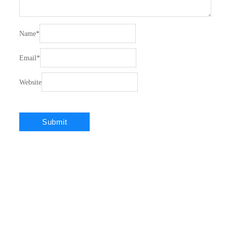
Name
*
Email
*
Website