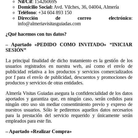
Nif/Cif
: 15426069S
Domicilio Social:
Avd. Vilches, 36, 04004, Almería
Teléfono
: +34 604 893 150
Dirección de correo electrónico
:
info@almeriavisitasguiadas.com
¿Qué hacemos con tus datos?
– Apartado «PEDIDO COMO INVITADO» “INICIAR
SESIÓN”
La principal finalidad de dicho tratamiento es la gestión de los
usuarios registrados en nuestra web, así como el envío de
publicidad relativa a los productos y servicios comercializados
por f para el envío de publicidad, descuentos y promociones de
productos y servicios de otras entidades.
Almería Visitas Guiadas asegura la confidencialidad de los datos
aportados y garantiza que, en ningún caso, serán cedidos para
ningún otro uso sin mediar consentimiento previo y expreso de
nuestros usuarios. Sólo le pediremos aquellos datos necesarios
para la prestación del servicio requerido y únicamente serán
empleados para este fin.
– Apartado «Realizar Compra»