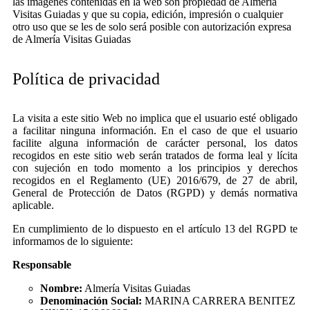
las imágenes contenidas en la web son propiedad de Almería
Visitas Guiadas y que su copia, edición, impresión o cualquier
otro uso que se les de solo será posible con autorización expresa
de Almería Visitas Guiadas
Política de privacidad
La visita a este sitio Web no implica que el usuario esté obligado
a facilitar ninguna información. En el caso de que el usuario
facilite alguna información de carácter personal, los datos
recogidos en este sitio web serán tratados de forma leal y lícita
con sujeción en todo momento a los principios y derechos
recogidos en el Reglamento (UE) 2016/679, de 27 de abril,
General de Protección de Datos (RGPD) y demás normativa
aplicable.
En cumplimiento de lo dispuesto en el artículo 13 del RGPD te
informamos de lo siguiente:
Responsable
Nombre:
Almería Visitas Guiadas
Denominación Social:
MARINA CARRERA BENITEZ