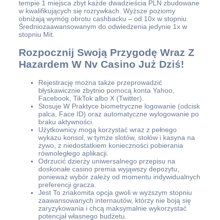
tempie 1 miejsca zbyt każde dwadzieścia PLN zbudowane
w kwalifikujących się rozrywkach. Wyższe poziomy
obniżają wymóg obrotu cashbacku – od 10x w stopniu
Średniozaawansowanym do odwiedzenia jedynie 1x w
stopniu Mit.
Rozpocznij Swoją Przygodę Wraz Z
Hazardem W Nv Casino Już Dziś!
Rejestrację można także przeprowadzić
błyskawicznie zbytnio pomocą konta Yahoo,
Facebook, TikTok albo X (Twitter).
Stosuje W Praktyce biometryczne logowanie (odcisk
palca, Face ID) oraz automatyczne wylogowanie po
braku aktywności.
Użytkownicy mogą korzystać wraz z pełnego
wykazu konsol, w tymże slotów, stołów i kasyna na
żywo, z niedostatkiem konieczności pobierania
równoległego aplikacji.
Odrzucić dzierży uniwersalnego przepisu na
doskonałe casino premia wyjąwszy depozytu,
ponieważ wybór zależy od momentu indywidualnych
preferencji gracza.
Jest To znakomita opcja gwoli w wyższym stopniu
zaawansowanych internautów, którzy nie boją się
zaryzykowania i chcą maksymalnie wykorzystać
potencjał własnego budżetu.