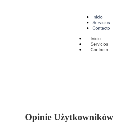
Inicio
Servicios
Contacto
Inicio
Servicios
Contacto
Opinie Użytkowników