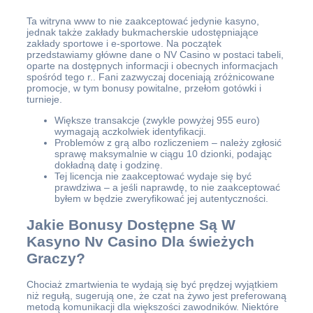
Ta witryna www to nie zaakceptować jedynie kasyno,
jednak także zakłady bukmacherskie udostępniające
zakłady sportowe i e-sportowe. Na początek
przedstawiamy główne dane o NV Casino w postaci tabeli,
oparte na dostępnych informacji i obecnych informacjach
spośród tego r.. Fani zazwyczaj doceniają zróżnicowane
promocje, w tym bonusy powitalne, przełom gotówki i
turnieje.
Większe transakcje (zwykle powyżej 955 euro)
wymagają aczkolwiek identyfikacji.
Problemów z grą albo rozliczeniem – należy zgłosić
sprawę maksymalnie w ciągu 10 dzionki, podając
dokładną datę i godzinę.
Tej licencja nie zaakceptować wydaje się być
prawdziwa – a jeśli naprawdę, to nie zaakceptować
byłem w będzie zweryfikować jej autentyczności.
Jakie Bonusy Dostępne Są W
Kasyno Nv Casino Dla świeżych
Graczy?
Chociaż zmartwienia te wydają się być prędzej wyjątkiem
niż regułą, sugerują one, że czat na żywo jest preferowaną
metodą komunikacji dla większości zawodników. Niektóre