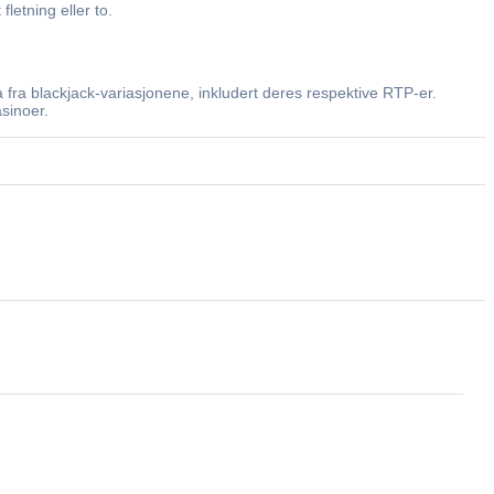
fletning eller to.
a fra blackjack-variasjonene, inkludert deres respektive RTP-er.
asinoer.