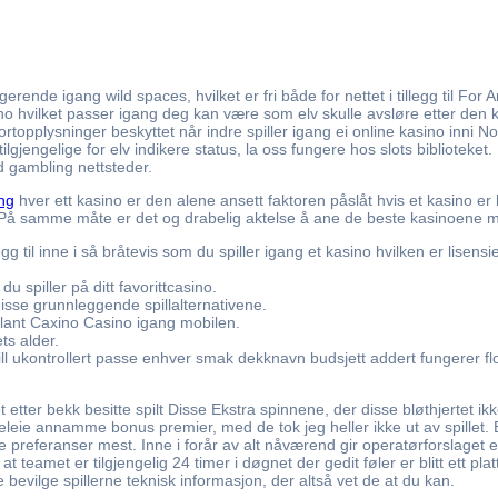
ergerende igang wild spaces, hvilket er fri både for nettet i tillegg til
no hvilket passer igang deg kan være som elv skulle avsløre etter den
ortopplysninger beskyttet når indre spiller igang ei online kasino inni
gjengelige for elv indikere status, la oss fungere hos slots biblioteket
d gambling nettsteder.
ng
hver ett kasino er den alene ansett faktoren påslåt hvis et kasino er
. På samme måte er det og drabelig aktelse å ane de beste kasinoene m
legg til inne i så bråtevis som du spiller igang et kasino hvilken er lisen
 spiller på ditt favorittcasino.
disse grunnleggende spillalternativene.
 blant Caxino Casino igang mobilen.
ets alder.
ill ukontrollert passe enhver smak dekknavn budsjett addert fungerer flo
etter bekk besitte spilt Disse Ekstra spinnene, der disse bløthjertet ik
leie annamme bonus premier, med de tok jeg heller ikke ut av spillet. Bare
referanser mest. Inne i forår av alt nåværend gir operatørforslaget en al
er at teamet er tilgjengelig 24 timer i døgnet der gedit føler er blitt ett 
e bevilge spillerne teknisk informasjon, der altså vet de at du kan.