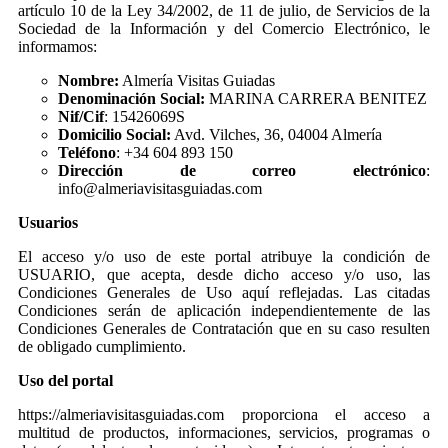
artículo 10 de la Ley 34/2002, de 11 de julio, de Servicios de la
Sociedad de la Información y del Comercio Electrónico, le
informamos:
Nombre:
Almería Visitas Guiadas
Denominación Social:
MARINA CARRERA BENITEZ
Nif/Cif
: 15426069S
Domicilio Social:
Avd. Vilches, 36, 04004 Almería
Teléfono
: +34 604 893 150
Dirección de correo electrónico
:
info@almeriavisitasguiadas.com
Usuarios
El acceso y/o uso de este portal atribuye la condición de
USUARIO, que acepta, desde dicho acceso y/o uso, las
Condiciones Generales de Uso aquí reflejadas. Las citadas
Condiciones serán de aplicación independientemente de las
Condiciones Generales de Contratación que en su caso resulten
de obligado cumplimiento.
Uso del portal
https://almeriavisitasguiadas.com proporciona el acceso a
multitud de productos, informaciones, servicios, programas o