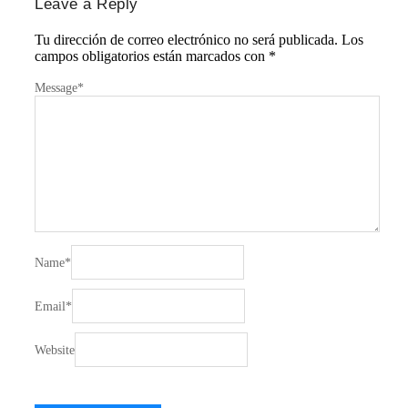
Leave a Reply
Tu dirección de correo electrónico no será publicada.
Los
campos obligatorios están marcados con
*
Message
*
Name
*
Email
*
Website