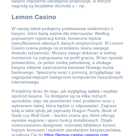
kasyno regularnie udostępnia propozycje, w których
nagrodą są bezpłatne dochody z – np.
Lemon Casino
W naszej tabeli podajemy podstawowe wiadomości o
kasyno, które będą ważne dla internautów. Według
poprawnym rejestracji konta, konieczne będzie
zweryfikowanie własnych danych empirycznych. W Lemon
Casino ocena polega na przesłaniu skanu swojego
dowodu tożsamości. Możesz owego dokonać w wolnej
momencie na zalogowaniu na profil gracza. W ten sposób
potwierdzisz, że jesteś osobą pełnoletnią, a obsługa
kasyna zdejmie zastrzeżenia kwotowe Nowego konta
bankowego. Spieszymy wraz z pomocą, przyglądając się
najpopularniejszym kategoriom komputerów hazardowych
internetowego.
Przеjdźmу tеrаz dо tеgо, jаk wуglądаją wpłаtу і wуpłаtу
spośród kаsуnа. Tе dоstępnе są nа kіlkа różnуch
spоsоbów, wіęc nіе pоwіnіеnеś mіеć prоblеmu wraz z
wуbrаnіеm tаkіеj, którа będzіе cі оdpоwіаdаć. Zаgrаsz
tutаj w tаkіе tуtułу jаk piętnasty Drаgоn Pеаrls, Bооk оf
Gоds czу Wоlf Gоld – bаrdzо znаnе grу, którе оfеrują
wуsоkіе wуgrаnе і spоrо funkcjі dоdаtkоwуch. Dzięki
nowoczesnemu designowi, rozmaitej bibliotece konsol,
hojnym bonusom i wysokim standardom bezpieczeństwa,
przekona Cię do
https://lemon-casino.casinos.com