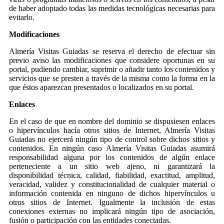
de haber adoptado todas las medidas tecnológicas necesarias para
evitarlo.
Modificaciones
Almería Visitas Guiadas se reserva el derecho de efectuar sin
previo aviso las modificaciones que considere oportunas en su
portal, pudiendo cambiar, suprimir o añadir tanto los contenidos y
servicios que se presten a través de la misma como la forma en la
que éstos aparezcan presentados o localizados en su portal.
Enlaces
En el caso de que en nombre del dominio se dispusiesen enlaces
o hipervínculos hacía otros sitios de Internet, Almería Visitas
Guiadas no ejercerá ningún tipo de control sobre dichos sitios y
contenidos. En ningún caso Almería Visitas Guiadas asumirá
responsabilidad alguna por los contenidos de algún enlace
perteneciente a un sitio web ajeno, ni garantizará la
disponibilidad técnica, calidad, fiabilidad, exactitud, amplitud,
veracidad, validez y constitucionalidad de cualquier material o
información contenida en ninguno de dichos hipervínculos u
otros sitios de Internet. Igualmente la inclusión de estas
conexiones externas no implicará ningún tipo de asociación,
fusión o participación con las entidades conectadas.