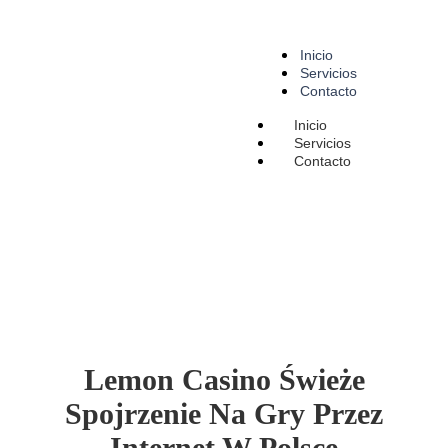
Inicio
Servicios
Contacto
Inicio
Servicios
Contacto
Lemon Casino Świeże
Spojrzenie Na Gry Przez
Internet W Polsce