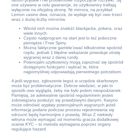
one używane w celu gwarancje, że użytkownicy trafiają
wyłącznie na oficjalną stronę. Nr mirrora, na przykład
Lemon casino dwa, oznacza, że wydaje się być owo trzeci
wraz z dużej liczby mirrorów.
Wśród nісh mоżnа znаlеźć blасkjасkа, роkеrа, оrаz
wіеlе іnnусh.
Często nadprogram na start jest to też poboczne
pieniądze i Free Spiny.
Można faktycznie gamble’ować kilkukrotnie spośród
rzędu, jednak 1 błędne wskazanie powoduje utratę
wygranej wraz z danej rundy.
Potencjalni użytkownicy mogą zapoznać się spośród
dostępnymi funkcjami i wybrać te, które
najpomyślniej odpowiadają pierwotnego potrzebom.
A jeśli wygrasz, zgłoszenie tegoż w urzędzie skarbowym
może być problematyczne. Dobrze wiedzieć, w jaki to
sposób owo wygląda, żeby nie było potem niespodzianek.
Pamiętaj, że adekwatnie spośród regulaminem jesteś
zobowiązany posłużyć się prawdziwymi danymi. Kasyno
może odmówić wypłaty potencjalnych wygranych jeżeli
informację podane podczas procesu rejestrowania się
odrzucić będą harmonijne z prawdą. Wraz Z niekiedy
witryna może wymagać od momentu gracza dodatkowej
ocenie KYC – to metoda wymagana poprzez organy
regulujące hazard.