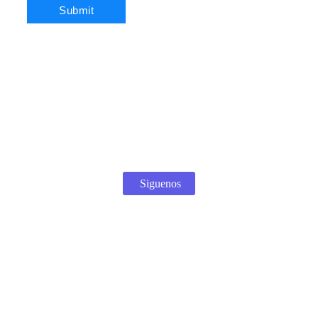
Siguenos